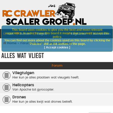
This board uses cookies to give you the best and most relevant
experience. In order to use this board it means that you need accept this
V&A
Doneer
Regels
Registreer
Aanmelden
policy.
You can find out more about the cookies used on this board by clicking the
Home
Forumoverzicht
Alles wat vliegt
"Policies" link at the bottom of the page.
[ Accept cookies ]
Alles wat vliegt
Forum
Vliegtuigen
Hier kun je alles plaatsen wat vleugels heeft.
Helicopters
Van Apache tot gyrocopter.
Drones
Hier kun je alles kwijt wat drones betreft.