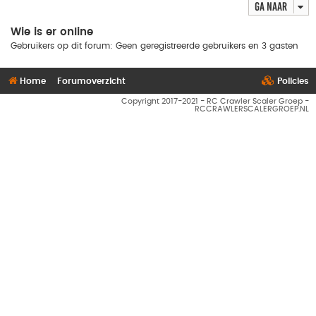
Ga naar
Wie is er online
Gebruikers op dit forum: Geen geregistreerde gebruikers en 3 gasten
Home
Forumoverzicht
Policies
Copyright 2017-2021 - RC Crawler Scaler Groep -
RCCRAWLERSCALERGROEP.NL