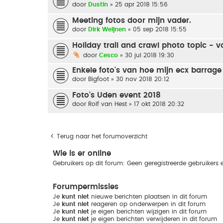
door
Dustin
» 25 apr 2018 15:56
Meeting fotos door mijn vader.
door
Dirk Weijnen
» 05 sep 2018 15:55
Holiday trail and crawl photo topic - 
door
Cesco
» 30 jul 2018 19:30
Enkele foto's van hoe mijn ecx barrage
door
Bigfoot
» 30 nov 2018 20:12
Foto's Uden event 2018
door
Rolf van Hest
» 17 okt 2018 20:32
Terug naar het forumoverzicht
Wie is er online
Gebruikers op dit forum: Geen geregistreerde gebruikers 
Forumpermissies
Je
kunt niet
nieuwe berichten plaatsen in dit forum
Je
kunt niet
reageren op onderwerpen in dit forum
Je
kunt niet
je eigen berichten wijzigen in dit forum
Je
kunt niet
je eigen berichten verwijderen in dit forum