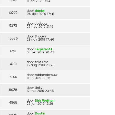
11 jan 2021 17:14
door
daniel
10272
06 dec 2020 17:41
door
Josboss
5273
25 nov 2019 21:16
door
Snooky
16825
23 nov 2019 17:46
door
TerpstraAJ
6211
04 okt 2019 20:43
door
timtuimel
4731
15 aug 2019 23:20
door
robbertderouw
5144
11 jul 2019 19:36
door
Linky
5025
17 mei 2019 23:45
door
Dirk Weijnen
4968
25 jan 2019 12:29
door
Dustin