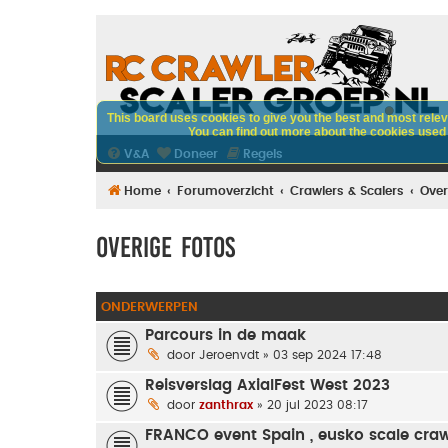
This board uses cookies to give you the best and most releva
You can find out more about the cookies used o
V&A
Doneer
Regels
Home
Forumoverzicht
Crawlers & Scalers
Over
Overige fotos
ONDERWERPEN
Parcours in de maak
door
Jeroenvdt
» 03 sep 2024 17:48
Reisverslag AxialFest West 2023
door
zanthrax
» 20 jul 2023 08:17
FRANCO event Spain , eusko scale craw