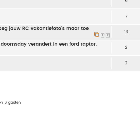
6
7
voeg jouw RC vakantiefoto's maar toe
13
1
2
 doomsday verandert in een ford raptor.
2
2
en 6 gasten