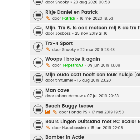
door
Snooky
» 20 aug 2020 00:58
Ritje Daniel en Patrick
door
Patrick
» 16 mei 2020 18:53
Mijn. Trx 6. Is ook meteen mij 6 de trx
door
Josboss
» 25 nov 2019 21:16
Trx-4 Sport
door
Snooky
» 22 mar 2019 23:43
Woops i broke it again
door
TerpstraAJ
» 09 jun 2019 13:08
Mijn oude cc01 heeft een leuk huisje [
door
timtuimel
» 15 aug 2019 23:20
Man cave
door
robbertderouw
» 07 jul 2019 20:33
Beach Buggy teaser
door
Honda PS
» 17 mei 2019 19:53
Beurs Lingen Duitsland met RC Scaler
door
Huubbossink
» 15 jan 2019 22:08
Bomber in Actie