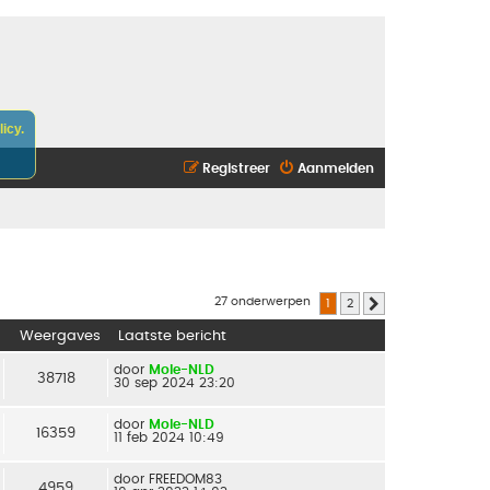
icy.
Registreer
Aanmelden
27 onderwerpen
1
2
Volgende
Weergaves
Laatste bericht
door
Mole-NLD
38718
30 sep 2024 23:20
door
Mole-NLD
16359
11 feb 2024 10:49
door
FREEDOM83
4959