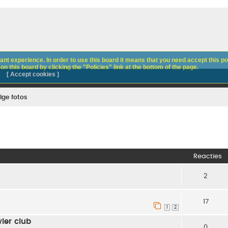
nt experience. In order to use this board it means that you need accept this pol
n this board by clicking the "Policies" link at the bottom of the page.
[ Accept cookies ]
ige fotos
Reacties
2
17
1
2
ler club
0