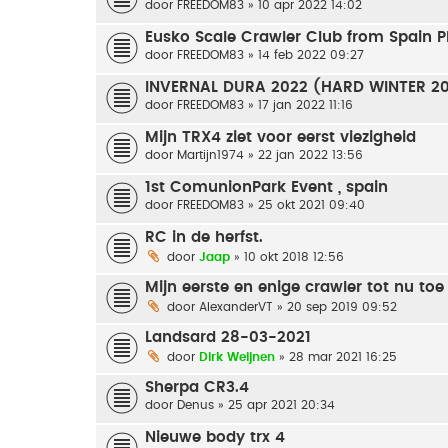
door
FREEDOM83
» 10 apr 2022 14:02
Eusko Scale Crawler Club from Spain 
door
FREEDOM83
» 14 feb 2022 09:27
INVERNAL DURA 2022 (HARD WINTER 2
door
FREEDOM83
» 17 jan 2022 11:16
Mijn TRX4 ziet voor eerst viezigheid
door
Martijn1974
» 22 jan 2022 13:56
1st ComunionPark Event , spain
door
FREEDOM83
» 25 okt 2021 09:40
RC in de herfst.
door
Jaap
» 10 okt 2018 12:56
Mijn eerste en enige crawler tot nu toe
door
AlexanderVT
» 20 sep 2019 09:52
Landsard 28-03-2021
door
Dirk Weijnen
» 28 mar 2021 16:25
Sherpa CR3.4
door
Denus
» 25 apr 2021 20:34
Nieuwe body trx 4