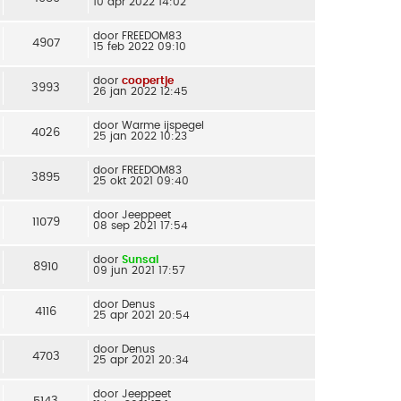
10 apr 2022 14:02
door
FREEDOM83
4907
15 feb 2022 09:10
door
coopertje
3993
26 jan 2022 12:45
door
Warme ijspegel
4026
25 jan 2022 10:23
door
FREEDOM83
3895
25 okt 2021 09:40
door
Jeeppeet
11079
08 sep 2021 17:54
door
Sunsai
8910
09 jun 2021 17:57
door
Denus
4116
25 apr 2021 20:54
door
Denus
4703
25 apr 2021 20:34
door
Jeeppeet
5143