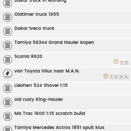
Dakar truck in wording
Oldtimer truck 1955
Dakar iveco truck
Tamiya 56344 Grand Hauler kopen
Scania R620
1
2
van Toyota hilux naar M.A.N.
1
2
3
4
Liebherr 524 Shovel 1:15
old rusty King-Hauler
Mb Trac 1600 1:15 scratch build
Tamiya Mercedes Actros 1851 spuit klus