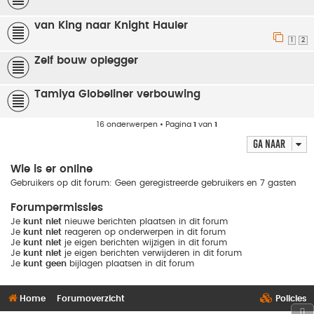
van King naar Knight Hauler
1
2
Zelf bouw oplegger
Tamiya Globeliner verbouwing
16 onderwerpen • Pagina
1
van
1
Ga naar
Wie is er online
Gebruikers op dit forum: Geen geregistreerde gebruikers en 7 gasten
Forumpermissies
Je
kunt niet
nieuwe berichten plaatsen in dit forum
Je
kunt niet
reageren op onderwerpen in dit forum
Je
kunt niet
je eigen berichten wijzigen in dit forum
Je
kunt niet
je eigen berichten verwijderen in dit forum
Je
kunt geen
bijlagen plaatsen in dit forum
Home
Forumoverzicht
Policies