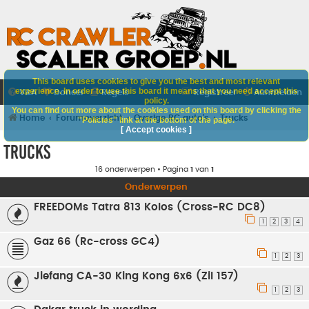
This board uses cookies to give you the best and most relevant
experience. In order to use this board it means that you need accept this
V&A
Doneer
Regels
Registreer
Aanmelden
policy.
You can find out more about the cookies used on this board by clicking the
Home
Forumoverzicht
Overige RC auto's
Trucks
"Policies" link at the bottom of the page.
[ Accept cookies ]
Trucks
16 onderwerpen • Pagina
1
van
1
Onderwerpen
FREEDOMs Tatra 813 Kolos (Cross-RC DC8)
1
2
3
4
Gaz 66 (Rc-cross GC4)
1
2
3
Jiefang CA-30 King Kong 6x6 (Zil 157)
1
2
3