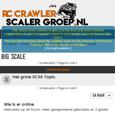
This board uses cookies to give you the best and most relevant
experience. In order to use this board it means that you need accept this
V&A
Doneer
Regels
Registreer
Aanmelden
policy.
You can find out more about the cookies used on this board by clicking the
Home
Forumoverzicht
Overige RC auto's
Big Scale
"Policies" link at the bottom of the page.
[ Accept cookies ]
Big Scale
1 onderwerp • Pagina
1
van
1
Onderwerpen
Het grote SCX6 Topic.
1 onderwerp • Pagina
1
van
1
Ga naar
Wie is er online
Gebruikers op dit forum: Geen geregistreerde gebruikers en 2 gasten