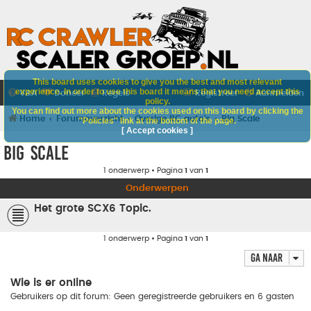
This board uses cookies to give you the best and most relevant
experience. In order to use this board it means that you need accept this
V&A
Doneer
Regels
Registreer
Aanmelden
policy.
You can find out more about the cookies used on this board by clicking the
Home
Forumoverzicht
Overige RC auto's
Big Scale
"Policies" link at the bottom of the page.
[ Accept cookies ]
Big Scale
1 onderwerp • Pagina
1
van
1
Onderwerpen
Het grote SCX6 Topic.
1 onderwerp • Pagina
1
van
1
Ga naar
Wie is er online
Gebruikers op dit forum: Geen geregistreerde gebruikers en 6 gasten