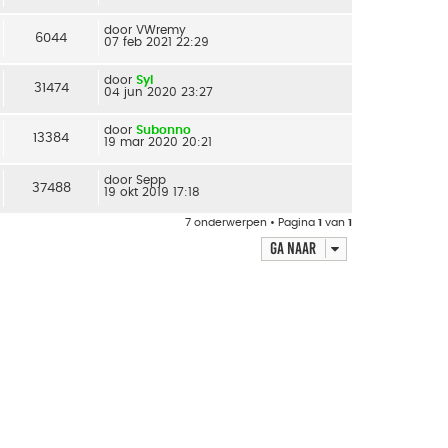
door
VWremy
6044
07 feb 2021 22:29
door
Syl
31474
04 jun 2020 23:27
door
Subonno
13384
19 mar 2020 20:21
door
Sepp
37488
19 okt 2019 17:18
7 onderwerpen • Pagina
1
van
1
Ga naar