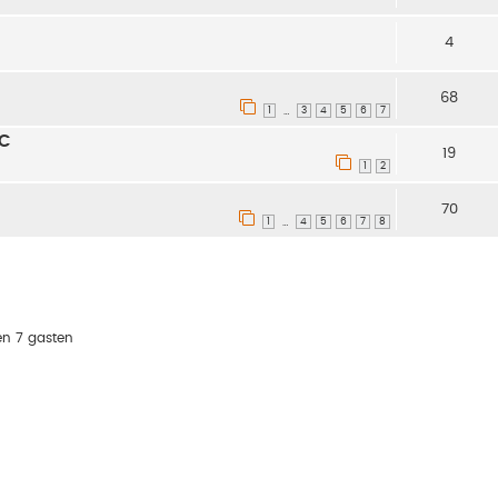
4
68
1
3
4
5
6
7
…
RC
19
1
2
70
1
4
5
6
7
8
…
en 7 gasten