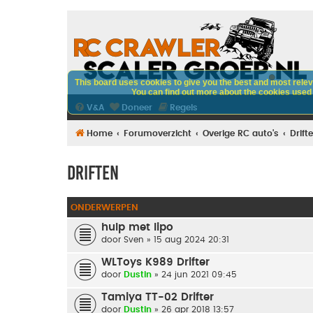
This board uses cookies to give you the best and most releva
You can find out more about the cookies used o
V&A
Doneer
Regels
Home
Forumoverzicht
Overige RC auto's
Drift
Driften
ONDERWERPEN
hulp met lipo
door
Sven
» 15 aug 2024 20:31
WLToys K989 Drifter
door
Dustin
» 24 jun 2021 09:45
Tamiya TT-02 Drifter
door
Dustin
» 26 apr 2018 13:57