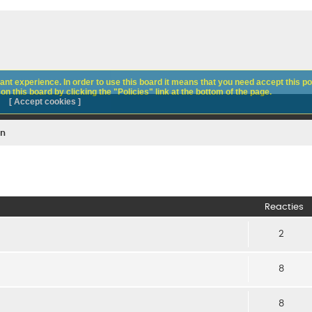
nt experience. In order to use this board it means that you need accept this pol
n this board by clicking the "Policies" link at the bottom of the page.
[ Accept cookies ]
en
Reacties
2
8
8