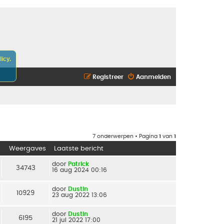
icy.
Registreer
Aanmelden
7 onderwerpen • Pagina
1
van
1
Weergaves
Laatste bericht
door
Patrick
34743
16 aug 2024 00:16
door
Dustin
10929
23 aug 2022 13:06
door
Dustin
6195
21 jul 2022 17:00