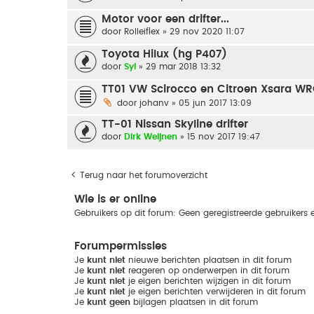
Motor voor een drifter...
door
Rolleiflex
» 29 nov 2020 11:07
Toyota Hilux (hg P407)
door
Syl
» 29 mar 2018 13:32
TT01 VW Scirocco en Citroen Xsara W
door
johanv
» 05 jun 2017 13:09
TT-01 Nissan Skyline drifter
door
Dirk Weijnen
» 15 nov 2017 19:47
Terug naar het forumoverzicht
Wie is er online
Gebruikers op dit forum: Geen geregistreerde gebruikers 
Forumpermissies
Je
kunt niet
nieuwe berichten plaatsen in dit forum
Je
kunt niet
reageren op onderwerpen in dit forum
Je
kunt niet
je eigen berichten wijzigen in dit forum
Je
kunt niet
je eigen berichten verwijderen in dit forum
Je
kunt geen
bijlagen plaatsen in dit forum