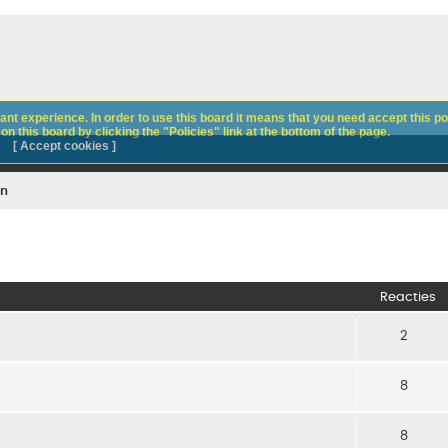
nt experience. In order to use this board it means that you need accept this pol
n this board by clicking the "Policies" link at the bottom of the page.
[ Accept cookies ]
en
Reacties
2
8
8