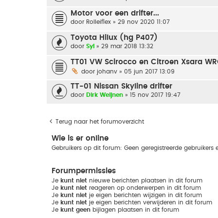
Motor voor een drifter...
door
Rolleiflex
» 29 nov 2020 11:07
Toyota Hilux (hg P407)
door
Syl
» 29 mar 2018 13:32
TT01 VW Scirocco en Citroen Xsara W
door
johanv
» 05 jun 2017 13:09
TT-01 Nissan Skyline drifter
door
Dirk Weijnen
» 15 nov 2017 19:47
Terug naar het forumoverzicht
Wie is er online
Gebruikers op dit forum: Geen geregistreerde gebruikers 
Forumpermissies
Je
kunt niet
nieuwe berichten plaatsen in dit forum
Je
kunt niet
reageren op onderwerpen in dit forum
Je
kunt niet
je eigen berichten wijzigen in dit forum
Je
kunt niet
je eigen berichten verwijderen in dit forum
Je
kunt geen
bijlagen plaatsen in dit forum