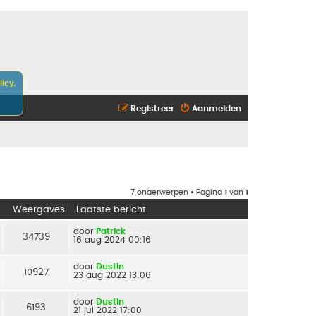
icy.
Registreer
Aanmelden
7 onderwerpen • Pagina
1
van
1
Weergaves
Laatste bericht
door
Patrick
34739
16 aug 2024 00:16
door
Dustin
10927
23 aug 2022 13:06
door
Dustin
6193
21 jul 2022 17:00