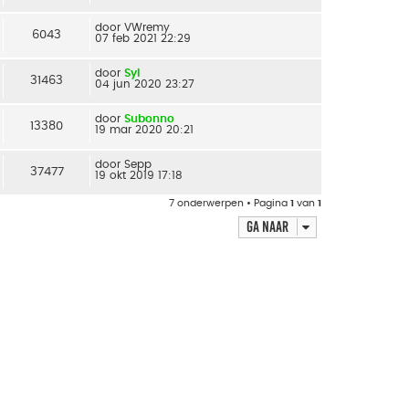
door
VWremy
6043
07 feb 2021 22:29
door
Syl
31463
04 jun 2020 23:27
door
Subonno
13380
19 mar 2020 20:21
door
Sepp
37477
19 okt 2019 17:18
7 onderwerpen • Pagina
1
van
1
Ga naar