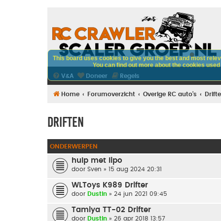
This board uses cookies to give you the best and most releva
You can find out more about the cookies used o
V&A
Doneer
Regels
Home
Forumoverzicht
Overige RC auto's
Drift
Driften
ONDERWERPEN
hulp met lipo
door
Sven
» 15 aug 2024 20:31
WLToys K989 Drifter
door
Dustin
» 24 jun 2021 09:45
Tamiya TT-02 Drifter
door
Dustin
» 26 apr 2018 13:57