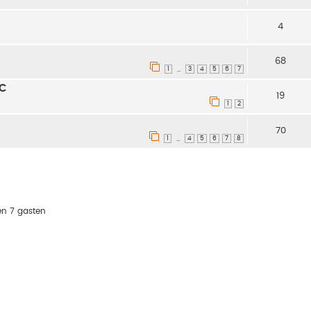
4
68
1
3
4
5
6
7
…
RC
19
1
2
70
1
4
5
6
7
8
…
en 7 gasten