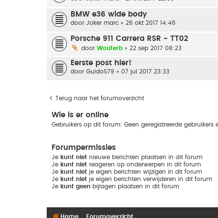
BMW e36 wide body
door
Joker marc
» 26 okt 2017 14:46
Porsche 911 Carrera RSR - TT02
door
Wouterb
» 22 sep 2017 08:23
Eerste post hier!
door
GuidoS79
» 07 jul 2017 23:33
Terug naar het forumoverzicht
Wie is er online
Gebruikers op dit forum: Geen geregistreerde gebruikers 
Forumpermissies
Je
kunt niet
nieuwe berichten plaatsen in dit forum
Je
kunt niet
reageren op onderwerpen in dit forum
Je
kunt niet
je eigen berichten wijzigen in dit forum
Je
kunt niet
je eigen berichten verwijderen in dit forum
Je
kunt geen
bijlagen plaatsen in dit forum
Home
Forumoverzicht