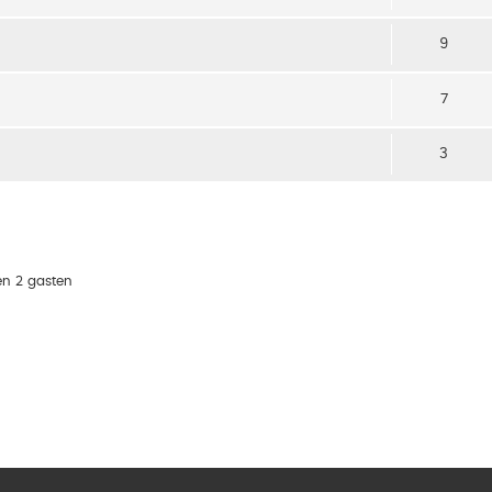
9
7
3
en 2 gasten