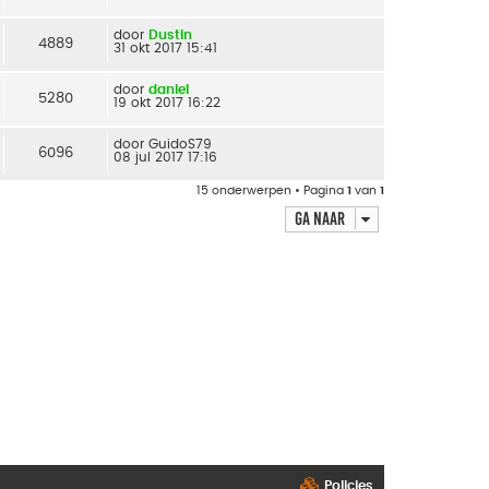
door
Dustin
4889
31 okt 2017 15:41
door
daniel
5280
19 okt 2017 16:22
door
GuidoS79
6096
08 jul 2017 17:16
15 onderwerpen • Pagina
1
van
1
Ga naar
Policies