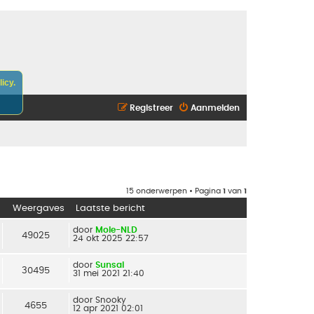
icy.
Registreer
Aanmelden
15 onderwerpen • Pagina
1
van
1
Weergaves
Laatste bericht
door
Mole-NLD
49025
24 okt 2025 22:57
door
Sunsai
30495
31 mei 2021 21:40
door
Snooky
4655
12 apr 2021 02:01