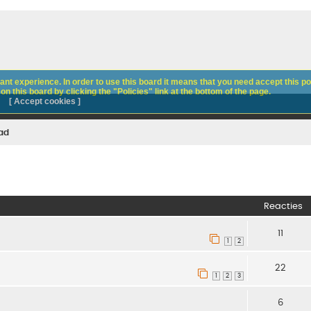
nt experience. In order to use this board it means that you need accept this pol
n this board by clicking the "Policies" link at the bottom of the page.
[ Accept cookies ]
ad
Reacties
11
1
2
22
1
2
3
6