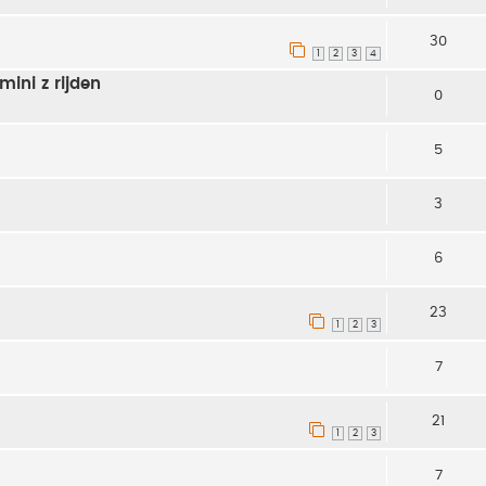
30
1
2
3
4
mini z rijden
0
5
3
6
23
1
2
3
7
21
1
2
3
7