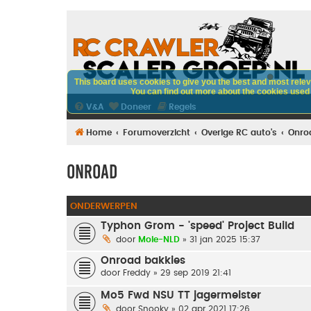
This board uses cookies to give you the best and most releva
You can find out more about the cookies used o
V&A
Doneer
Regels
Home
Forumoverzicht
Overige RC auto's
Onro
Onroad
ONDERWERPEN
Typhon Grom - 'speed' Project Build
door
Mole-NLD
» 31 jan 2025 15:37
Onroad bakkies
door
Freddy
» 29 sep 2019 21:41
Mo5 Fwd NSU TT jagermeister
door
Snooky
» 02 apr 2021 17:26