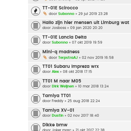
TT-01E Scirocco
door
Subonno
» 29 jul 2019 23:28
Hallo zijn hier mensen uit Limburg wat 
door
Josboss
» 09 jan 2020 20:20
TT-01E Lancia Delta
door
Subonno
» 07 okt 2019 19:59
Mini-q madness
door
TerpstraAJ
» 02 nov 2019 16:58
TT01 Subaru Impreza wrx
door
Alex
» 08 okt 2018 17:15
TT01 M naar M05
door
Dirk Weijnen
» 10 mar 2018 13:24
Tamiya TT01
door
Freddy
» 25 aug 2018 22:24
Tamiya XV-01
door
Dustin
» 02 nov 2017 18:40
Dikke bmw
door
Joker marc
» 21 okt 2017 22:38