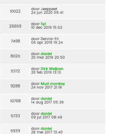
door
Jeeppeet
10022
24 jun 2020 09:41
door
Syl
26659
10 dec 2019 15:02
door
Dennis-Frl
7498
06 apr 2019 19:24
door
daniel
8020
20 mar 2019 20:50
door
Dirk Weijnen
5372
26 feb 2019 13:13
door
Mud monkey
9288
24 nov 2017 21:18
door
daniel
10768
14 aug 2017 05:39
door
daniel
5733
09 jul 2017 08:49
door
daniel
5939
28 mei 2017 13:40