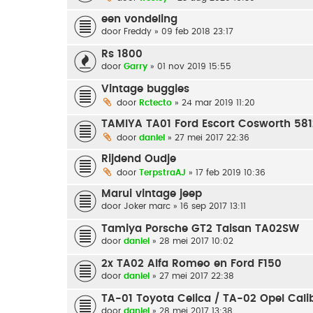
een vondeling
door
Freddy
» 09 feb 2018 23:17
Rs 1800
door
Garry
» 01 nov 2019 15:55
Vintage buggies
door
Rctecto
» 24 mar 2019 11:20
TAMIYA TA01 Ford Escort Cosworth 58
door
daniel
» 27 mei 2017 22:36
Rijdend Oudje
door
TerpstraAJ
» 17 feb 2019 10:36
Marui vintage jeep
door
Joker marc
» 16 sep 2017 13:11
Tamiya Porsche GT2 Taisan TA02SW
door
daniel
» 28 mei 2017 10:02
2x TA02 Alfa Romeo en Ford F150
door
daniel
» 27 mei 2017 22:38
TA-01 Toyota Celica / TA-02 Opel Cali
door
daniel
» 28 mei 2017 13:38