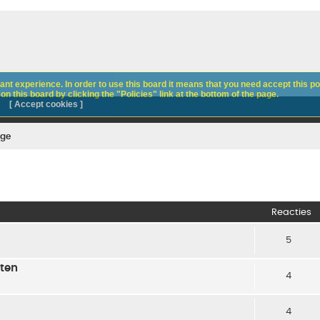
nt experience. In order to use this board it means that you need accept this pol
n this board by clicking the "Policies" link at the bottom of the page.
[ Accept cookies ]
age
Reacties
5
uten
4
4