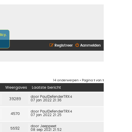
icy.
Registreer
Aanmelden
14 onderwerpen • Pagina
1
van
1
Weergaves
Laatste bericht
door
PaulDefenderTRX4
39289
07 jan 2022 21:36
door
PaulDefenderTRX4
4570
07 jan 2022 21:25
door
Jeeppeet
5592
08 sep 2021 21:52