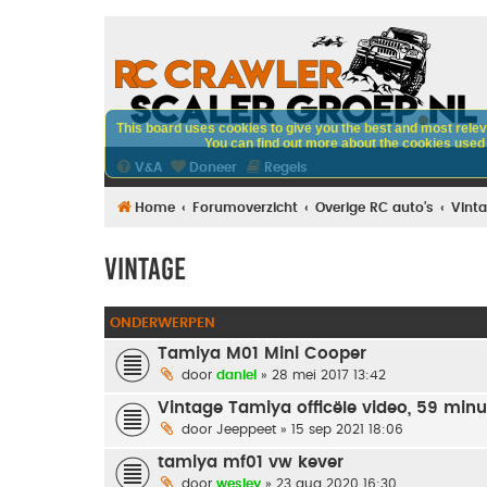
This board uses cookies to give you the best and most releva
You can find out more about the cookies used o
V&A
Doneer
Regels
Home
Forumoverzicht
Overige RC auto's
Vint
Vintage
ONDERWERPEN
Tamiya M01 Mini Cooper
door
daniel
» 28 mei 2017 13:42
Vintage Tamiya officële video, 59 min
door
Jeeppeet
» 15 sep 2021 18:06
tamiya mf01 vw kever
door
wesley
» 23 aug 2020 16:30