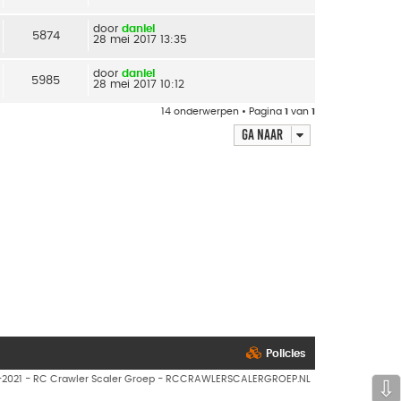
door
daniel
5874
28 mei 2017 13:35
door
daniel
5985
28 mei 2017 10:12
14 onderwerpen • Pagina
1
van
1
Ga naar
Policies
7-2021 - RC Crawler Scaler Groep - RCCRAWLERSCALERGROEP.NL
⇩