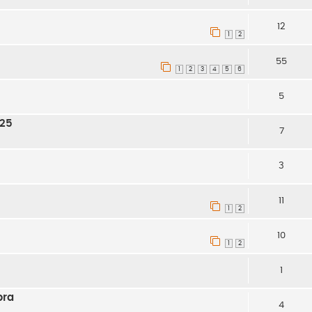
12
1
2
55
1
2
3
4
5
6
5
125
7
3
11
1
2
10
1
2
1
bra
4