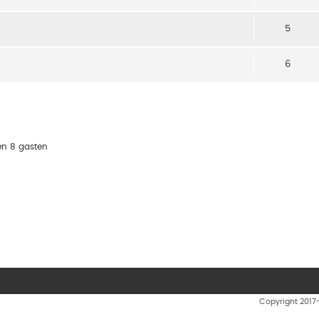
5
6
en 8 gasten
Copyright 201