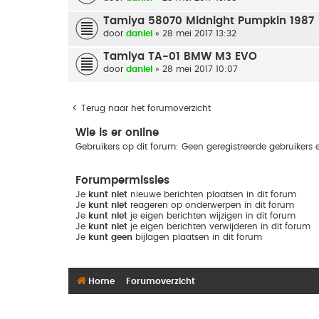
Tamiya 58070 Midnight Pumpkin 1987
door
daniel
» 28 mei 2017 13:32
Tamiya TA-01 BMW M3 EVO
door
daniel
» 28 mei 2017 10:07
Terug naar het forumoverzicht
Wie is er online
Gebruikers op dit forum: Geen geregistreerde gebruikers 
Forumpermissies
Je
kunt niet
nieuwe berichten plaatsen in dit forum
Je
kunt niet
reageren op onderwerpen in dit forum
Je
kunt niet
je eigen berichten wijzigen in dit forum
Je
kunt niet
je eigen berichten verwijderen in dit forum
Je
kunt geen
bijlagen plaatsen in dit forum
Home
Forumoverzicht