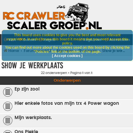
This board uses cookies to give you the best and most relevant
experience. In order to use this board it means that you need accept this
V&A
Doneer
Regels
Registreer
Aanmelden
policy.
You can find out more about the cookies used on this board by clicking the
Home
Forumoverzicht
Algemeen
Showroom
Show je werkplaats
"Policies" link at the bottom of the page.
[ Accept cookies ]
Show je werkplaats
22 onderwerpen • Pagina
1
van
1
Onderwerpen
Ep zijn zooi
Hier enkele fotos van mijn trx 4 Power wagon
Mijn werkplaats.
Ons Plekje