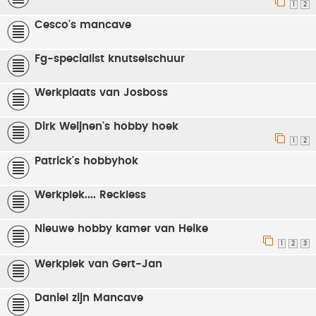
1
2
Cesco's mancave
Fg-specialist knutselschuur
Werkplaats van Josboss
Dirk Weijnen's hobby hoek
1
2
Patrick's hobbyhok
Werkplek.... Reckless
Nieuwe hobby kamer van Heike
1
2
3
Werkplek van Gert-Jan
Daniel zijn Mancave