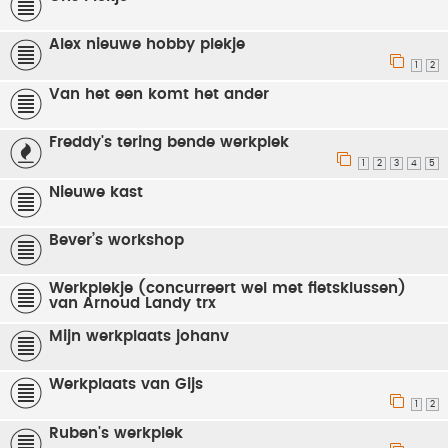
Alex nieuwe hobby plekje
1
2
Van het een komt het ander
Freddy's tering bende werkplek
1
2
3
4
5
Nieuwe kast
Bever’s workshop
Werkplekje (concurreert wel met fietsklussen)
van Arnoud Landy trx
Mijn werkplaats johanv
Werkplaats van Gijs
1
2
Ruben's werkplek