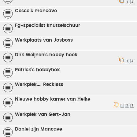
1
2
Cesco's mancave
Fg-specialist knutselschuur
Werkplaats van Josboss
Dirk Weijnen's hobby hoek
1
2
Patrick's hobbyhok
Werkplek.... Reckless
Nieuwe hobby kamer van Heike
1
2
3
Werkplek van Gert-Jan
Daniel zijn Mancave