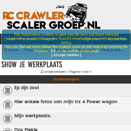
This board uses cookies to give you the best and most relevant
experience. In order to use this board it means that you need accept this
V&A
Doneer
Regels
Registreer
Aanmelden
policy.
You can find out more about the cookies used on this board by clicking the
Home
Forumoverzicht
Algemeen
Showroom
Show je werkplaats
"Policies" link at the bottom of the page.
[ Accept cookies ]
Show je werkplaats
22 onderwerpen • Pagina
1
van
1
Onderwerpen
Ep zijn zooi
Hier enkele fotos van mijn trx 4 Power wagon
Mijn werkplaats.
Ons Plekje