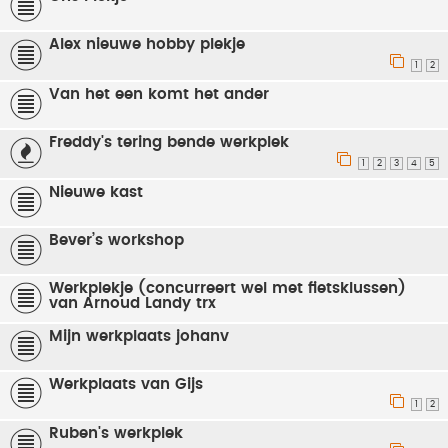
Alex nieuwe hobby plekje
1
2
Van het een komt het ander
Freddy's tering bende werkplek
1
2
3
4
5
Nieuwe kast
Bever’s workshop
Werkplekje (concurreert wel met fietsklussen)
van Arnoud Landy trx
Mijn werkplaats johanv
Werkplaats van Gijs
1
2
Ruben's werkplek