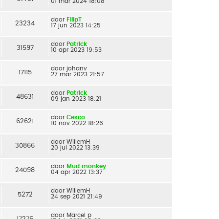
01 mar 2024 18:08
door
FilipT
23234
17 jun 2023 14:25
door
Patrick
31597
10 apr 2023 19:53
door
johanv
17115
27 mar 2023 21:57
door
Patrick
48631
09 jan 2023 18:21
door
Cesco
62621
10 nov 2022 18:26
door
WillemH
30866
20 jul 2022 13:39
door
Mud monkey
24098
04 apr 2022 13:37
door
WillemH
5272
24 sep 2021 21:49
door
Marcel p
17276