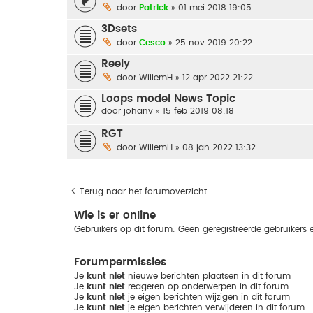
door
Patrick
» 01 mei 2018 19:05
3Dsets
door
Cesco
» 25 nov 2019 20:22
Reely
door
WillemH
» 12 apr 2022 21:22
Loops model News Topic
door
johanv
» 15 feb 2019 08:18
RGT
door
WillemH
» 08 jan 2022 13:32
Terug naar het forumoverzicht
Wie is er online
Gebruikers op dit forum: Geen geregistreerde gebruikers 
Forumpermissies
Je
kunt niet
nieuwe berichten plaatsen in dit forum
Je
kunt niet
reageren op onderwerpen in dit forum
Je
kunt niet
je eigen berichten wijzigen in dit forum
Je
kunt niet
je eigen berichten verwijderen in dit forum