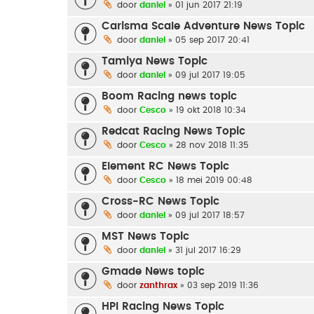
door
daniel
» 01 jun 2017 21:19
Carisma Scale Adventure News Topic
door
daniel
» 05 sep 2017 20:41
Tamiya News Topic
door
daniel
» 09 jul 2017 19:05
Boom Racing news topic
door
Cesco
» 19 okt 2018 10:34
Redcat Racing News Topic
door
Cesco
» 28 nov 2018 11:35
Element RC News Topic
door
Cesco
» 18 mei 2019 00:48
Cross-RC News Topic
door
daniel
» 09 jul 2017 18:57
MST News Topic
door
daniel
» 31 jul 2017 16:29
Gmade News topic
door
zanthrax
» 03 sep 2019 11:36
HPI Racing News Topic