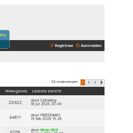
icy.
Registreer
Aanmelden
69 onderwerpen
1
2
3
Volgende
Weergaves
Laatste bericht
door
Cphelbig
221622
18 jul 2026 20:49
door
FREEDOM83
64877
19 feb 2026 15:26
door
Mole-NLD
67791