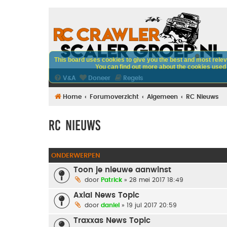
This board uses cookies to give you the best and most releva
You can find out more about the cookies used o
V&A
Doneer
Regels
Home
Forumoverzicht
Algemeen
RC Nieuws
RC Nieuws
ONDERWERPEN
Toon je nieuwe aanwinst
door
Patrick
» 28 mei 2017 18:49
Axial News Topic
door
daniel
» 19 jul 2017 20:59
Traxxas News Topic