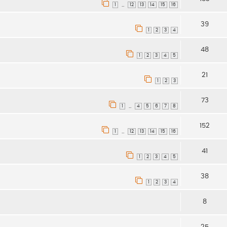
1
12
13
14
15
16
…
39
1
2
3
4
48
1
2
3
4
5
21
1
2
3
73
1
4
5
6
7
8
…
152
1
12
13
14
15
16
…
41
1
2
3
4
5
38
1
2
3
4
8
25