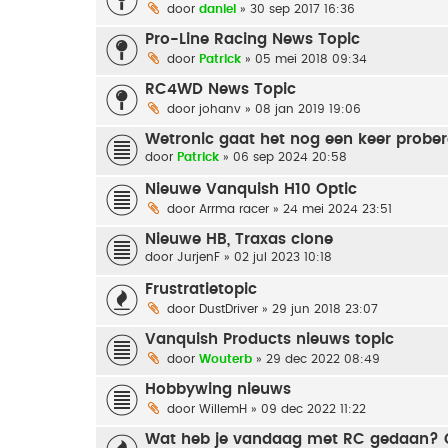
door
daniel
» 30 sep 2017 16:36
Pro-Line Racing News Topic
door
Patrick
» 05 mei 2018 09:34
RC4WD News Topic
door
johanv
» 08 jan 2019 19:06
Wetronic gaat het nog een keer probe
door
Patrick
» 06 sep 2024 20:58
Nieuwe Vanquish H10 Optic
door
Arrma racer
» 24 mei 2024 23:51
Nieuwe HB, Traxas clone
door
JurjenF
» 02 jul 2023 10:18
Frustratietopic
door
DustDriver
» 29 jun 2018 23:07
Vanquish Products nieuws topic
door
Wouterb
» 29 dec 2022 08:49
Hobbywing nieuws
door
WillemH
» 09 dec 2022 11:22
Wat heb je vandaag met RC gedaan? G