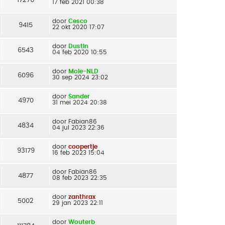
17 feb 2021 00:38
door
Cesco
9415
22 okt 2020 17:07
door
Dustin
6543
04 feb 2020 10:55
door
Mole-NLD
6096
30 sep 2024 23:02
door
Sander
4970
31 mei 2024 20:38
door
Fabian86
4834
04 jul 2023 22:36
door
coopertje
93179
16 feb 2023 15:04
door
Fabian86
4877
08 feb 2023 22:35
door
zanthrax
5002
29 jan 2023 22:11
door
Wouterb