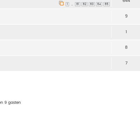
644
1
61
62
63
64
65
…
9
1
8
7
en 9 gasten