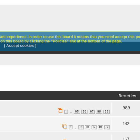
nt experience. In order to use this board it means that you need accept this pol
n this board by clicking the "Policies" link at the bottom of the page.
[ Accept cookies ]
Reacties
989
1
95
96
97
98
99
…
182
1
15
16
17
18
19
…
153