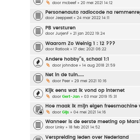
door
mcbeef
» 20 mei 2021 14:12
Personenauto radiocode na remmenre
door
Jeeppeet
» 24 mar 2022 14:11
PB versturen
door
JurjenF
» 21 jan 2022 19:24
Waarom Zo Weinig 1 : 12 ???
door
Ratlook
» 17 dec 2021 06:22
Andere hobby’’s, schaal 1:1
door
johndoe
» 14 aug 2018 21:59
Net in de tuin.....
door
Peer
» 29 mei 2021 10:16
Kijk eens wat ik vond op internet
door
Gert-Jan
» 03 mar 2019 15:31
Hoe maak ik mijn eigen freesmachine 
door
Gijs
» 04 mei 2021 14:16
Wanneer is de eerste meeting op Mars
door
Linky
» 18 feb 2021 14:52
Verspreiding leden over Nederland