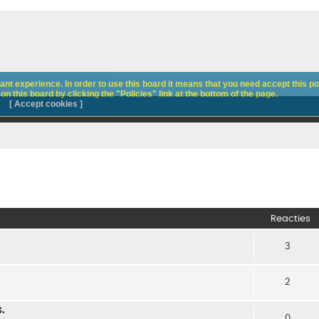
nt experience. In order to use this board it means that you need accept this pol
n this board by clicking the "Policies" link at the bottom of the page.
[ Accept cookies ]
Reacties
3
2
.
0