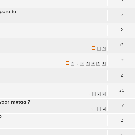
paratie
7
2
13
1
2
70
1
4
5
6
7
8
…
2
25
1
2
3
voor metaal?
17
1
2
?
2