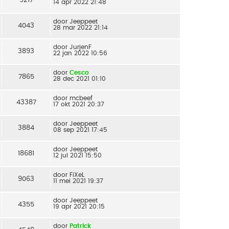
14 apr 2022 21:48
door
Jeeppeet
4043
28 mar 2022 21:14
door
JurjenF
3893
22 jan 2022 10:56
door
Cesco
7865
28 dec 2021 01:10
door
mcbeef
43387
17 okt 2021 20:37
door
Jeeppeet
3884
08 sep 2021 17:45
door
Jeeppeet
18681
12 jul 2021 15:50
door
FiXeL
9063
11 mei 2021 19:37
door
Jeeppeet
4355
19 apr 2021 20:15
door
Patrick