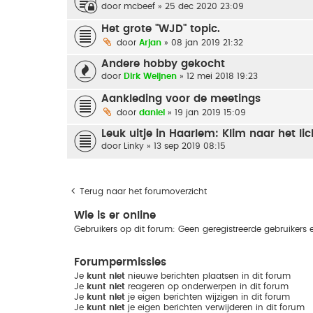
door
mcbeef
» 25 dec 2020 23:09
Het grote "WJD" topic.
door
Arjan
» 08 jan 2019 21:32
Andere hobby gekocht
door
Dirk Weijnen
» 12 mei 2018 19:23
Aankleding voor de meetings
door
daniel
» 19 jan 2019 15:09
Leuk uitje in Haarlem: Klim naar het lic
door
Linky
» 13 sep 2019 08:15
Terug naar het forumoverzicht
Wie is er online
Gebruikers op dit forum: Geen geregistreerde gebruikers 
Forumpermissies
Je
kunt niet
nieuwe berichten plaatsen in dit forum
Je
kunt niet
reageren op onderwerpen in dit forum
Je
kunt niet
je eigen berichten wijzigen in dit forum
Je
kunt niet
je eigen berichten verwijderen in dit forum