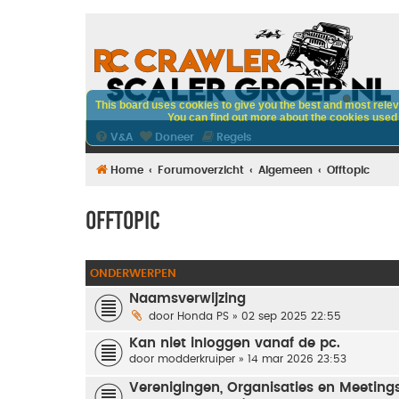
This board uses cookies to give you the best and most releva
You can find out more about the cookies used o
V&A
Doneer
Regels
Home
Forumoverzicht
Algemeen
Offtopic
Offtopic
ONDERWERPEN
Naamsverwijzing
door
Honda PS
» 02 sep 2025 22:55
Kan niet inloggen vanaf de pc.
door
modderkruiper
» 14 mar 2026 23:53
Verenigingen, Organisaties en Meetings