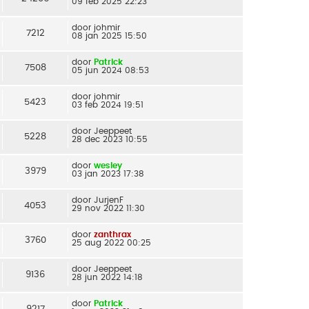
09 feb 2025 22:23
door
johmir
7212
08 jan 2025 15:50
door
Patrick
7508
05 jun 2024 08:53
door
johmir
5423
03 feb 2024 19:51
door
Jeeppeet
5228
28 dec 2023 10:55
door
wesley
3979
03 jan 2023 17:38
door
JurjenF
4053
29 nov 2022 11:30
door
zanthrax
3760
25 aug 2022 00:25
door
Jeeppeet
9136
28 jun 2022 14:18
door
Patrick
9217