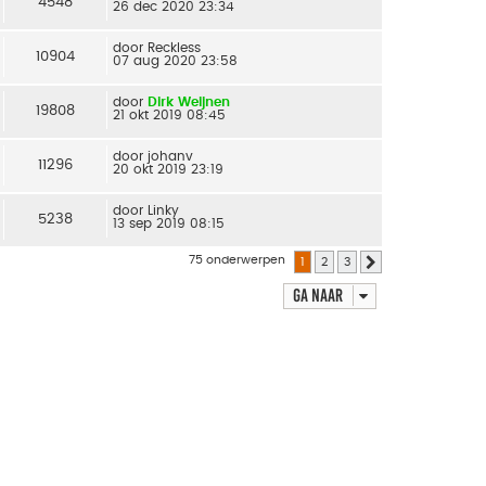
4548
26 dec 2020 23:34
door
Reckless
10904
07 aug 2020 23:58
door
Dirk Weijnen
19808
21 okt 2019 08:45
door
johanv
11296
20 okt 2019 23:19
door
Linky
5238
13 sep 2019 08:15
75 onderwerpen
1
2
3
Volgende
Ga naar