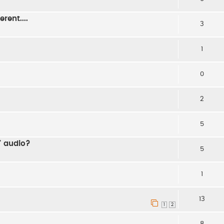
rent....
3
1
0
2
5
e' audio?
5
1
13
1
2
8