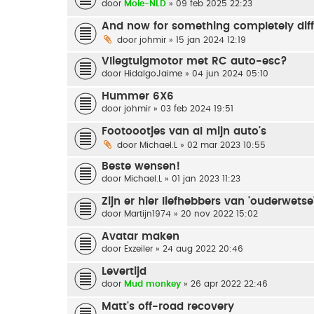
door
Mole-NLD
» 09 feb 2025 22:23
And now for something completely diffe
door
johmir
» 15 jan 2024 12:19
Vliegtuigmotor met RC auto-esc?
door
HidalgoJaime
» 04 jun 2024 05:10
Hummer 6X6
door
johmir
» 03 feb 2024 19:51
Footoootjes van al mijn auto's
door
Michael.L
» 02 mar 2023 10:55
Beste wensen!
door
Michael.L
» 01 jan 2023 11:23
Zijn er hier liefhebbers van 'ouderwets
door
Martijn1974
» 20 nov 2022 15:02
Avatar maken
door
Exzeiler
» 24 aug 2022 20:46
Levertijd
door
Mud monkey
» 26 apr 2022 22:46
Matt's off-road recovery