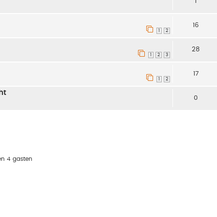
1
16
1
2
28
1
2
3
17
1
2
ht
0
en 4 gasten