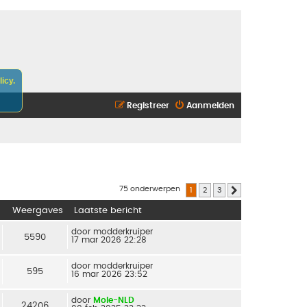
icy.
Registreer
Aanmelden
75 onderwerpen
1
2
3
Volgende
Weergaves
Laatste bericht
door
modderkruiper
5590
17 mar 2026 22:28
door
modderkruiper
595
16 mar 2026 23:52
door
Mole-NLD
24206