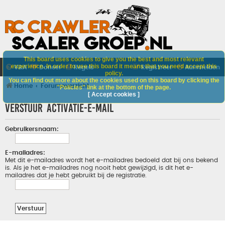
This board uses cookies to give you the best and most relevant
experience. In order to use this board it means that you need accept this
V&A
Doneer
Regels
Registreer
Aanmelden
policy.
You can find out more about the cookies used on this board by clicking the
Home
Forumoverzicht
"Policies" link at the bottom of the page.
[ Accept cookies ]
Verstuur activatie-e-mail
Gebruikersnaam:
E-mailadres:
Met dit e-mailadres wordt het e-mailadres bedoeld dat bij ons bekend
is. Als je het e-mailadres nog nooit hebt gewijzigd, is dit het e-
mailadres dat je hebt gebruikt bij de registratie.