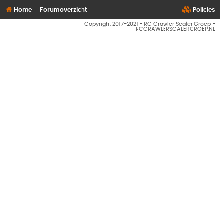
Home
Forumoverzicht
Policies
Copyright 2017-2021 - RC Crawler Scaler Groep -
RCCRAWLERSCALERGROEP.NL