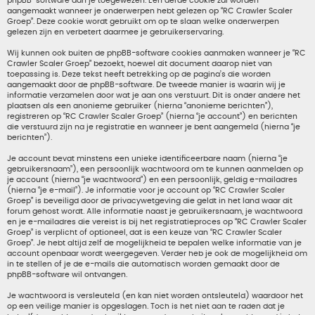
phpBB-software aan je toegewezen. Een derde cookie zal worden
aangemaakt wanneer je onderwerpen hebt gelezen op “RC Crawler Scaler
Groep”. Deze cookie wordt gebruikt om op te slaan welke onderwerpen
gelezen zijn en verbetert daarmee je gebruikerservaring.
Wij kunnen ook buiten de phpBB-software cookies aanmaken wanneer je “RC
Crawler Scaler Groep” bezoekt, hoewel dit document daarop niet van
toepassing is. Deze tekst heeft betrekking op de pagina’s die worden
aangemaakt door de phpBB-software. De tweede manier is waarin wij je
informatie verzamelen door wat je aan ons verstuurt. Dit is onder andere het
plaatsen als een anonieme gebruiker (hierna “anonieme berichten”),
registreren op “RC Crawler Scaler Groep” (hierna “je account”) en berichten
die verstuurd zijn na je registratie en wanneer je bent aangemeld (hierna “je
berichten”).
Je account bevat minstens een unieke identificeerbare naam (hierna “je
gebruikersnaam”), een persoonlijk wachtwoord om te kunnen aanmelden op
je account (hierna “je wachtwoord”) en een persoonlijk, geldig e-mailadres
(hierna “je e-mail”). Je informatie voor je account op “RC Crawler Scaler
Groep” is beveiligd door de privacywetgeving die geldt in het land waar dit
forum gehost wordt. Alle informatie naast je gebruikersnaam, je wachtwoord
en je e-mailadres die vereist is bij het registratieproces op “RC Crawler Scaler
Groep” is verplicht of optioneel, dat is een keuze van “RC Crawler Scaler
Groep”. Je hebt altijd zelf de mogelijkheid te bepalen welke informatie van je
account openbaar wordt weergegeven. Verder heb je ook de mogelijkheid om
in te stellen of je de e-mails die automatisch worden gemaakt door de
phpBB-software wil ontvangen.
Je wachtwoord is versleuteld (en kan niet worden ontsleuteld) waardoor het
op een veilige manier is opgeslagen. Toch is het niet aan te raden dat je