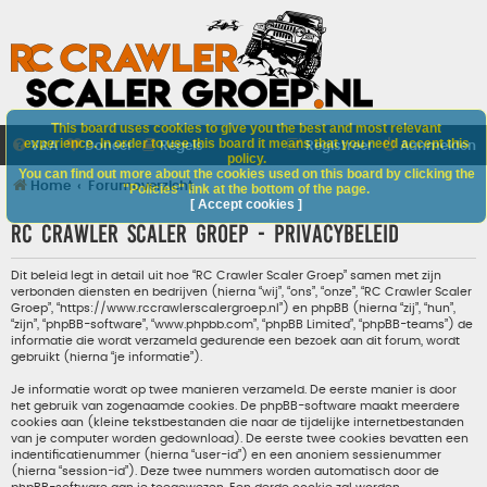
This board uses cookies to give you the best and most relevant
experience. In order to use this board it means that you need accept this
V&A
Doneer
Regels
Registreer
Aanmelden
policy.
You can find out more about the cookies used on this board by clicking the
Home
Forumoverzicht
"Policies" link at the bottom of the page.
[ Accept cookies ]
RC Crawler Scaler Groep - Privacybeleid
Dit beleid legt in detail uit hoe “RC Crawler Scaler Groep” samen met zijn
verbonden diensten en bedrijven (hierna “wij”, “ons”, “onze”, “RC Crawler Scaler
Groep”, “https://www.rccrawlerscalergroep.nl”) en phpBB (hierna “zij”, “hun”,
“zijn”, “phpBB-software”, “www.phpbb.com”, “phpBB Limited”, “phpBB-teams”) de
informatie die wordt verzameld gedurende een bezoek aan dit forum, wordt
gebruikt (hierna “je informatie”).
Je informatie wordt op twee manieren verzameld. De eerste manier is door
het gebruik van zogenaamde cookies. De phpBB-software maakt meerdere
cookies aan (kleine tekstbestanden die naar de tijdelijke internetbestanden
van je computer worden gedownload). De eerste twee cookies bevatten een
indentificatienummer (hierna “user-id”) en een anoniem sessienummer
(hierna “session-id”). Deze twee nummers worden automatisch door de