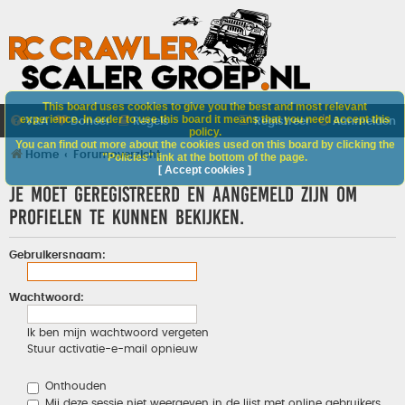
This board uses cookies to give you the best and most relevant
experience. In order to use this board it means that you need accept this
V&A
Doneer
Regels
Registreer
Aanmelden
policy.
You can find out more about the cookies used on this board by clicking the
Home
Forumoverzicht
"Policies" link at the bottom of the page.
[ Accept cookies ]
Je moet geregistreerd en aangemeld zijn om
profielen te kunnen bekijken.
Gebruikersnaam:
Wachtwoord:
Ik ben mijn wachtwoord vergeten
Stuur activatie-e-mail opnieuw
Onthouden
Mij deze sessie niet weergeven in de lijst met online gebruikers