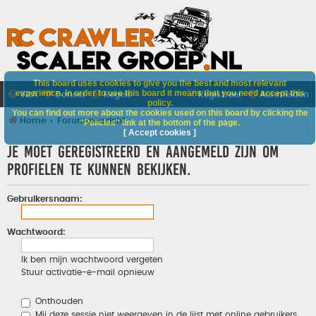
This board uses cookies to give you the best and most relevant
experience. In order to use this board it means that you need accept this
V&A
Doneer
Regels
Registreer
Aanmelden
policy.
You can find out more about the cookies used on this board by clicking the
Home
Forumoverzicht
"Policies" link at the bottom of the page.
[ Accept cookies ]
Je moet geregistreerd en aangemeld zijn om
profielen te kunnen bekijken.
Gebruikersnaam:
Wachtwoord:
Ik ben mijn wachtwoord vergeten
Stuur activatie-e-mail opnieuw
Onthouden
Mij deze sessie niet weergeven in de lijst met online gebruikers