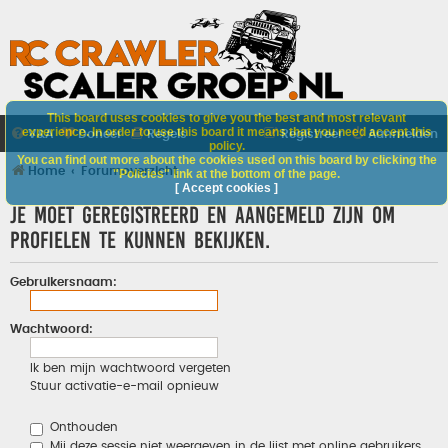
This board uses cookies to give you the best and most relevant
experience. In order to use this board it means that you need accept this
V&A
Doneer
Regels
Registreer
Aanmelden
policy.
You can find out more about the cookies used on this board by clicking the
Home
Forumoverzicht
"Policies" link at the bottom of the page.
[ Accept cookies ]
Je moet geregistreerd en aangemeld zijn om
profielen te kunnen bekijken.
Gebruikersnaam:
Wachtwoord:
Ik ben mijn wachtwoord vergeten
Stuur activatie-e-mail opnieuw
Onthouden
Mij deze sessie niet weergeven in de lijst met online gebruikers