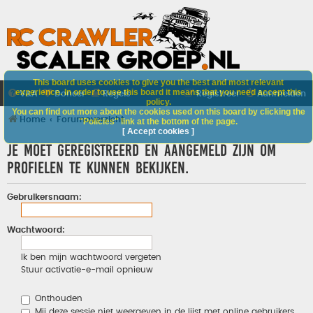
This board uses cookies to give you the best and most relevant
experience. In order to use this board it means that you need accept this
V&A
Doneer
Regels
Registreer
Aanmelden
policy.
You can find out more about the cookies used on this board by clicking the
Home
Forumoverzicht
"Policies" link at the bottom of the page.
[ Accept cookies ]
Je moet geregistreerd en aangemeld zijn om
profielen te kunnen bekijken.
Gebruikersnaam:
Wachtwoord:
Ik ben mijn wachtwoord vergeten
Stuur activatie-e-mail opnieuw
Onthouden
Mij deze sessie niet weergeven in de lijst met online gebruikers