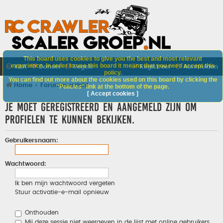
This board uses cookies to give you the best and most relevant
experience. In order to use this board it means that you need accept this
V&A
Doneer
Regels
Registreer
Aanmelden
policy.
You can find out more about the cookies used on this board by clicking the
Home
Forumoverzicht
"Policies" link at the bottom of the page.
[ Accept cookies ]
Je moet geregistreerd en aangemeld zijn om
profielen te kunnen bekijken.
Gebruikersnaam:
Wachtwoord:
Ik ben mijn wachtwoord vergeten
Stuur activatie-e-mail opnieuw
Onthouden
Mij deze sessie niet weergeven in de lijst met online gebruikers