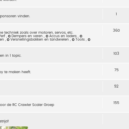
1
sponsoren vinden.
360
e techniek zoals over motoren, servos, etc.
Verf
,
Dempers en veren
,
Accus en laders
,
sen
,
Versnellingsbakken en tandwielen
,
Tools
,
103
n in 1 topic.
75
by te maken heeft.
92
155
 voor de RC Crawler Scaler Groep
trijd!