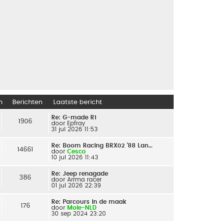
n
Berichten
Laatste bericht
Re: G-made R1
1906
door
Epfray
31 jul 2026 11:53
Re: Boom Racing BRX02 '88 Lan…
14661
door
Cesco
10 jul 2026 11:43
Re: Jeep renagade
386
door
Arrma racer
01 jul 2026 22:39
Re: Parcours in de maak
176
door
Mole-NLD
30 sep 2024 23:20