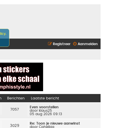
icy.
Registreer
Aanmelden
n
Berichten
Laatste bericht
Even voorstellen
7057
door
klaus25
05 aug 2026 09:13
Re: Toon je nieuwe aanwinst
3029
door
Cphelbig