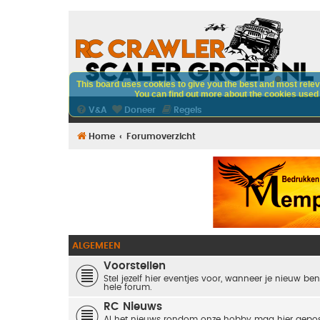
This board uses cookies to give you the best and most releva
You can find out more about the cookies used o
V&A
Doneer
Regels
Home
Forumoverzicht
ALGEMEEN
Voorstellen
Stel jezelf hier eventjes voor, wanneer je nieuw ben
hele forum.
RC Nieuws
Al het nieuws rondom onze hobby mag hier gepos