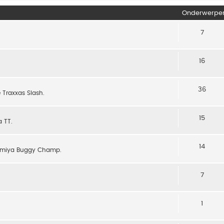
Onderwerpe
7
16
36
 Traxxas Slash.
15
 TT.
14
 Tamiya Buggy Champ.
7
1