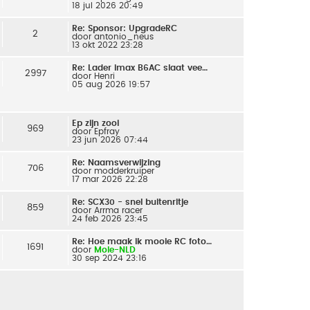
18 jul 2026 20:49
Re: Sponsor: UpgradeRC
2
door
antonio_neus
13 okt 2022 23:28
Re: Lader imax B6AC slaat vee…
2997
door
Henri
05 aug 2026 19:57
Ep zijn zooi
969
door
Epfray
23 jun 2026 07:44
Re: Naamsverwijzing
706
door
modderkruiper
17 mar 2026 22:28
Re: SCX30 - snel buitenritje
859
door
Arrma racer
24 feb 2026 23:45
Re: Hoe maak ik mooie RC foto…
1691
door
Mole-NLD
30 sep 2024 23:16