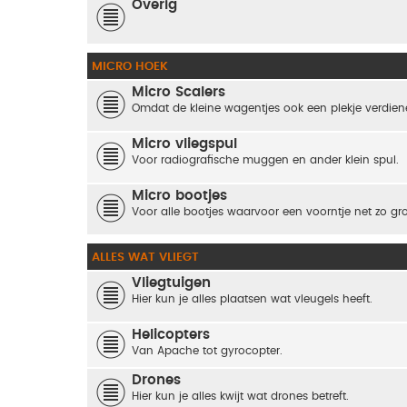
Overig
MICRO HOEK
Micro Scalers
Omdat de kleine wagentjes ook een plekje verdienen
Micro vliegspul
Voor radiografische muggen en ander klein spul.
Micro bootjes
Voor alle bootjes waarvoor een voorntje net zo groo
ALLES WAT VLIEGT
Vliegtuigen
Hier kun je alles plaatsen wat vleugels heeft.
Helicopters
Van Apache tot gyrocopter.
Drones
Hier kun je alles kwijt wat drones betreft.