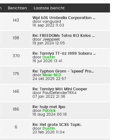
n
Berichten
Laatste bericht
Wpl b36 Umbrella Corporation …
143
door
vanguard
16 sep 2022 11:03
Re: FREEDOMs Tatra 813 Kolos …
198
door
Jeeppeet
19 jan 2024 12:05
Re: Tamiya TT-02 1999 Subaru …
370
door
Dustin
16 jul 2026 13:41
Re: Typhon Grom - 'speed' Pro…
175
door
Mole-NLD
24 okt 2025 22:57
Re: Tamiya M01 Mini Cooper
146
door
PaulDefenderTRX4
07 jan 2022 21:36
Re: hulp met lipo
186
door
Patrick
16 aug 2024 00:16
Re: Het grote SCX6 Topic.
6
door
Dustin
23 feb 2026 11:04