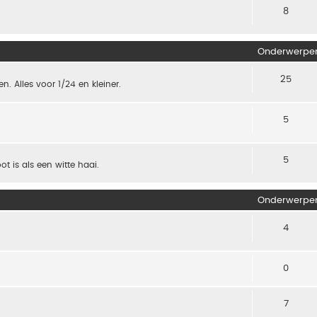
8
Onderwerpe
25
. Alles voor 1/24 en kleiner.
5
5
t is als een witte haai.
Onderwerpe
4
0
7