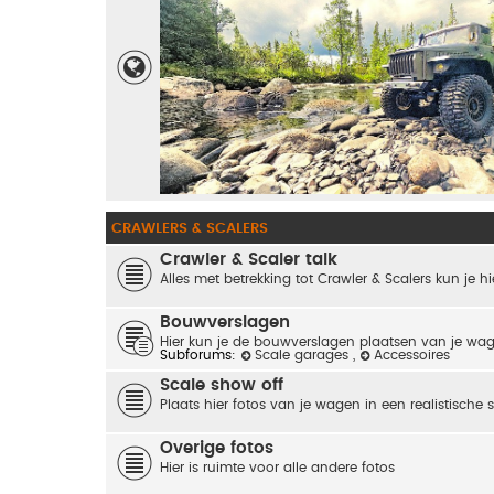
CRAWLERS & SCALERS
Crawler & Scaler talk
Alles met betrekking tot Crawler & Scalers kun je hi
Bouwverslagen
Hier kun je de bouwverslagen plaatsen van je wa
Subforums:
Scale garages
,
Accessoires
Scale show off
Plaats hier fotos van je wagen in een realistische 
Overige fotos
Hier is ruimte voor alle andere fotos