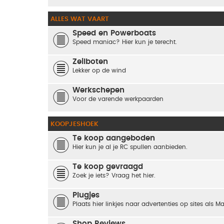
ALLES WAT VAART
Speed en Powerboats
Speed maniac? Hier kun je terecht.
Zeilboten
Lekker op de wind
Werkschepen
Voor de varende werkpaarden
KOOPJESHOEK
Te koop aangeboden
Hier kun je al je RC spullen aanbieden.
Te koop gevraagd
Zoek je iets? Vraag het hier.
Plugjes
Plaats hier linkjes naar advertenties op sites als M
Shop Reviews