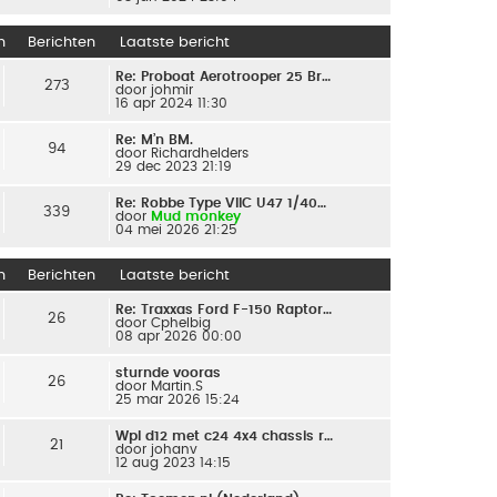
n
Berichten
Laatste bericht
Re: Proboat Aerotrooper 25 Br…
273
door
johmir
16 apr 2024 11:30
Re: M’n BM.
94
door
Richardhelders
29 dec 2023 21:19
Re: Robbe Type VIIC U47 1/40…
339
door
Mud monkey
04 mei 2026 21:25
n
Berichten
Laatste bericht
Re: Traxxas Ford F-150 Raptor…
26
door
Cphelbig
08 apr 2026 00:00
sturnde vooras
26
door
Martin.S
25 mar 2026 15:24
Wpl d12 met c24 4x4 chassis r…
21
door
johanv
12 aug 2023 14:15