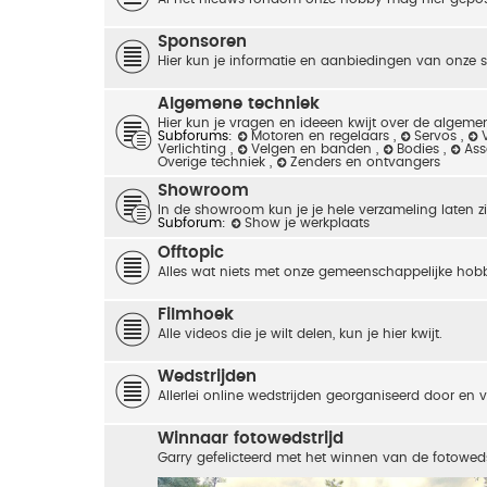
Sponsoren
Hier kun je informatie en aanbiedingen van onze 
Algemene techniek
Hier kun je vragen en ideeen kwijt over de algemen
Subforums:
Motoren en regelaars
,
Servos
,
Verlichting
,
Velgen en banden
,
Bodies
,
As
Overige techniek
,
Zenders en ontvangers
Showroom
In de showroom kun je je hele verzameling laten zie
Subforum:
Show je werkplaats
Offtopic
Alles wat niets met onze gemeenschappelijke hob
Filmhoek
Alle videos die je wilt delen, kun je hier kwijt.
Wedstrijden
Allerlei online wedstrijden georganiseerd door en
Winnaar fotowedstrijd
Garry gefelicteerd met het winnen van de fotoweds