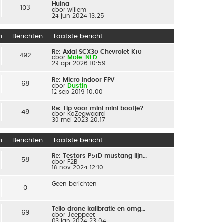
Huina
103
door
willem
24 jun 2024 13:25
n
Berichten
Laatste bericht
Re: Axial SCX30 Chevrolet K10
492
door
Mole-NLD
29 apr 2026 10:59
Re: Micro indoor FPV
68
door
Dustin
12 sep 2019 10:00
Re: Tip voor mini mini bootje?
48
door
KoZegwaard
30 mei 2023 20:17
n
Berichten
Laatste bericht
Re: Testors P51D mustang lijn…
58
door
F2B
18 nov 2024 12:10
Geen berichten
0
Tello drone kalibratie en omg…
69
door
Jeeppeet
03 jan 2024 23:04