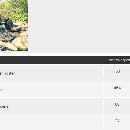
Onderwerpe
153
er posten.
464
gen.
88
scene.
27