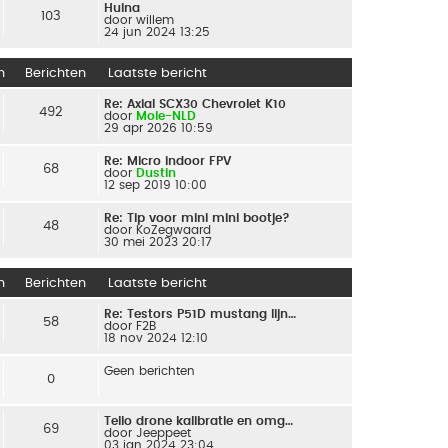
Huina
103
door
willem
24 jun 2024 13:25
n
Berichten
Laatste bericht
Re: Axial SCX30 Chevrolet K10
492
door
Mole-NLD
29 apr 2026 10:59
Re: Micro indoor FPV
68
door
Dustin
12 sep 2019 10:00
Re: Tip voor mini mini bootje?
48
door
KoZegwaard
30 mei 2023 20:17
n
Berichten
Laatste bericht
Re: Testors P51D mustang lijn…
58
door
F2B
18 nov 2024 12:10
Geen berichten
0
Tello drone kalibratie en omg…
69
door
Jeeppeet
03 jan 2024 23:04