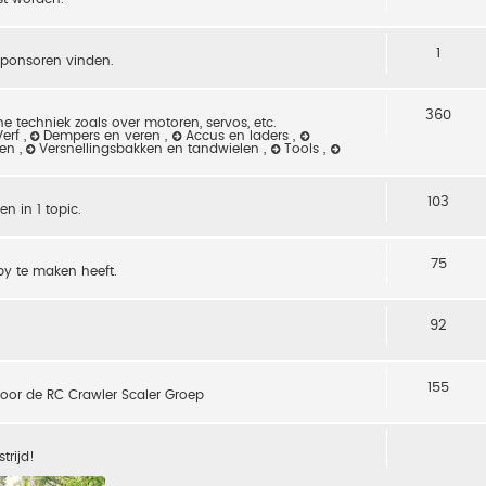
1
sponsoren vinden.
360
e techniek zoals over motoren, servos, etc.
Verf
,
Dempers en veren
,
Accus en laders
,
sen
,
Versnellingsbakken en tandwielen
,
Tools
,
103
n in 1 topic.
75
by te maken heeft.
92
155
 voor de RC Crawler Scaler Groep
trijd!