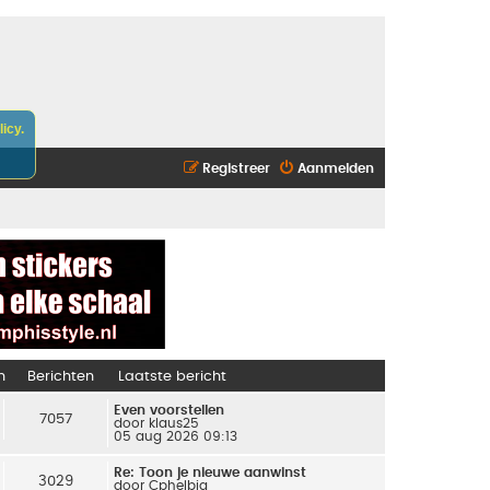
icy.
Registreer
Aanmelden
n
Berichten
Laatste bericht
Even voorstellen
7057
door
klaus25
05 aug 2026 09:13
Re: Toon je nieuwe aanwinst
3029
door
Cphelbig