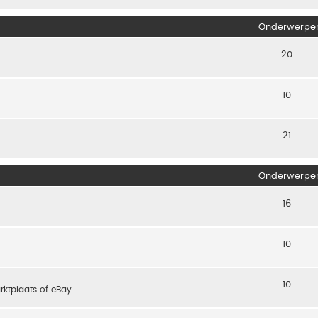
Onderwerpe
20
10
21
Onderwerpe
16
10
10
arktplaats of eBay.