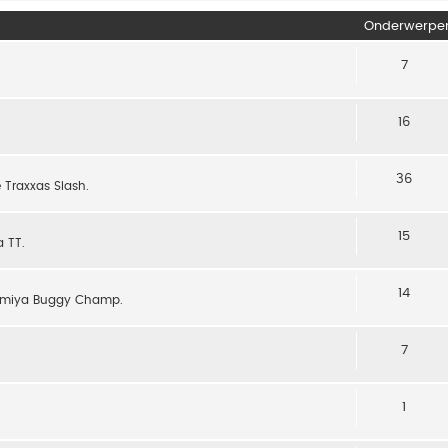
Onderwerpe
7
16
36
 Traxxas Slash.
15
 TT.
14
 Tamiya Buggy Champ.
7
1