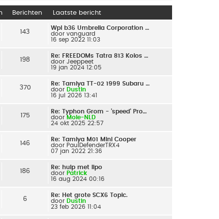
n
Berichten
Laatste bericht
Wpl b36 Umbrella Corporation …
143
door
vanguard
16 sep 2022 11:03
Re: FREEDOMs Tatra 813 Kolos …
198
door
Jeeppeet
19 jan 2024 12:05
Re: Tamiya TT-02 1999 Subaru …
370
door
Dustin
16 jul 2026 13:41
Re: Typhon Grom - 'speed' Pro…
175
door
Mole-NLD
24 okt 2025 22:57
Re: Tamiya M01 Mini Cooper
146
door
PaulDefenderTRX4
07 jan 2022 21:36
Re: hulp met lipo
186
door
Patrick
16 aug 2024 00:16
Re: Het grote SCX6 Topic.
6
door
Dustin
23 feb 2026 11:04