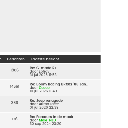
n
Berichten
Laatste bericht
Re: G-made R1
1906
door
Epfray
31 jul 2026 11:53
Re: Boom Racing BRX02 '88 Lan…
14661
door
Cesco
10 jul 2026 11:43
Re: Jeep renagade
386
door
Arrma racer
01 jul 2026 22:39
Re: Parcours in de maak
176
door
Mole-NLD
30 sep 2024 23:20