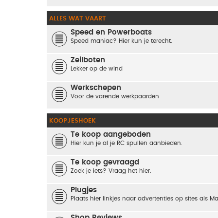
ALLES WAT VAART
Speed en Powerboats
Speed maniac? Hier kun je terecht.
Zeilboten
Lekker op de wind
Werkschepen
Voor de varende werkpaarden
KOOPJESHOEK
Te koop aangeboden
Hier kun je al je RC spullen aanbieden.
Te koop gevraagd
Zoek je iets? Vraag het hier.
Plugjes
Plaats hier linkjes naar advertenties op sites als M
Shop Reviews