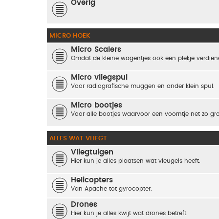
Overig
MICRO HOEK
Micro Scalers
Omdat de kleine wagentjes ook een plekje verdienen
Micro vliegspul
Voor radiografische muggen en ander klein spul.
Micro bootjes
Voor alle bootjes waarvoor een voorntje net zo groo
ALLES WAT VLIEGT
Vliegtuigen
Hier kun je alles plaatsen wat vleugels heeft.
Helicopters
Van Apache tot gyrocopter.
Drones
Hier kun je alles kwijt wat drones betreft.