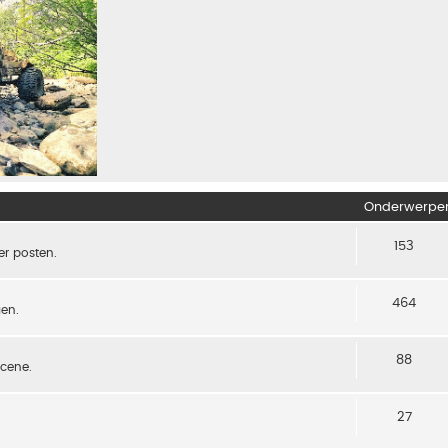
Onderwerpe
153
er posten.
464
gen.
88
scene.
27