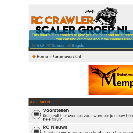
This board uses cookies to give you the best and most releva
You can find out more about the cookies used o
V&A
Doneer
Regels
Home
Forumoverzicht
ALGEMEEN
Voorstellen
Stel jezelf hier eventjes voor, wanneer je nieuw ben
hele forum.
RC Nieuws
Al het nieuws rondom onze hobby mag hier gepos