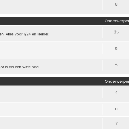
8
Onderwerpe
25
. Alles voor 1/24 en kleiner.
5
5
t is als een witte haai.
Onderwerpe
4
0
7