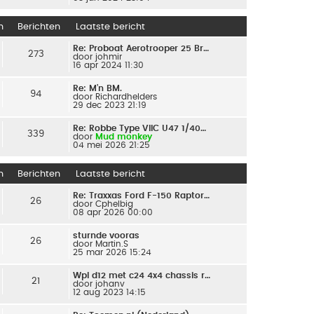
n
Berichten
Laatste bericht
Re: Proboat Aerotrooper 25 Br…
273
door
johmir
16 apr 2024 11:30
Re: M’n BM.
94
door
Richardhelders
29 dec 2023 21:19
Re: Robbe Type VIIC U47 1/40…
339
door
Mud monkey
04 mei 2026 21:25
n
Berichten
Laatste bericht
Re: Traxxas Ford F-150 Raptor…
26
door
Cphelbig
08 apr 2026 00:00
sturnde vooras
26
door
Martin.S
25 mar 2026 15:24
Wpl d12 met c24 4x4 chassis r…
21
door
johanv
12 aug 2023 14:15