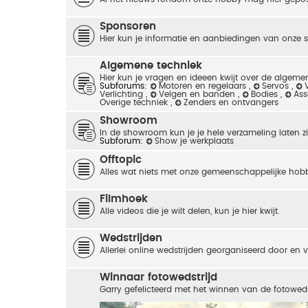
Sponsoren
Hier kun je informatie en aanbiedingen van onze 
Algemene techniek
Hier kun je vragen en ideeen kwijt over de algemen
Subforums:
Motoren en regelaars
,
Servos
,
Verlichting
,
Velgen en banden
,
Bodies
,
As
Overige techniek
,
Zenders en ontvangers
Showroom
In de showroom kun je je hele verzameling laten zie
Subforum:
Show je werkplaats
Offtopic
Alles wat niets met onze gemeenschappelijke hob
Filmhoek
Alle videos die je wilt delen, kun je hier kwijt.
Wedstrijden
Allerlei online wedstrijden georganiseerd door en
Winnaar fotowedstrijd
Garry gefelicteerd met het winnen van de fotoweds