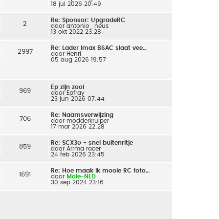
18 jul 2026 20:49
Re: Sponsor: UpgradeRC
2
door
antonio_neus
13 okt 2022 23:28
Re: Lader imax B6AC slaat vee…
2997
door
Henri
05 aug 2026 19:57
Ep zijn zooi
969
door
Epfray
23 jun 2026 07:44
Re: Naamsverwijzing
706
door
modderkruiper
17 mar 2026 22:28
Re: SCX30 - snel buitenritje
859
door
Arrma racer
24 feb 2026 23:45
Re: Hoe maak ik mooie RC foto…
1691
door
Mole-NLD
30 sep 2024 23:16