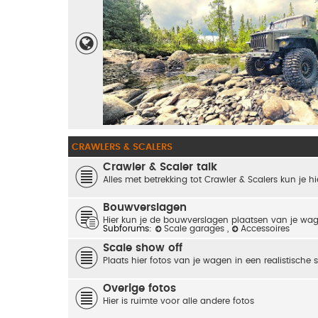
CRAWLERS & SCALERS
Crawler & Scaler talk
Alles met betrekking tot Crawler & Scalers kun je hi
Bouwverslagen
Hier kun je de bouwverslagen plaatsen van je wa
Subforums:
Scale garages
,
Accessoires
Scale show off
Plaats hier fotos van je wagen in een realistische 
Overige fotos
Hier is ruimte voor alle andere fotos