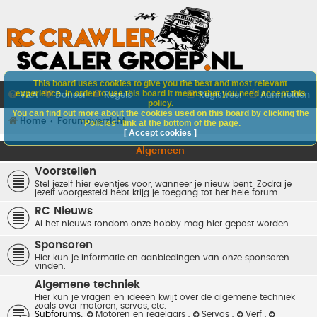
This board uses cookies to give you the best and most relevant
experience. In order to use this board it means that you need accept this
V&A
Doneer
Regels
Registreer
Aanmelden
policy.
You can find out more about the cookies used on this board by clicking the
Home
Forumoverzicht
"Policies" link at the bottom of the page.
[ Accept cookies ]
Algemeen
Voorstellen
Stel jezelf hier eventjes voor, wanneer je nieuw bent. Zodra je
jezelf voorgesteld hebt krijg je toegang tot het hele forum.
RC Nieuws
Al het nieuws rondom onze hobby mag hier gepost worden.
Sponsoren
Hier kun je informatie en aanbiedingen van onze sponsoren
vinden.
Algemene techniek
Hier kun je vragen en ideeen kwijt over de algemene techniek
zoals over motoren, servos, etc.
Subforums:
Motoren en regelaars
,
Servos
,
Verf
,