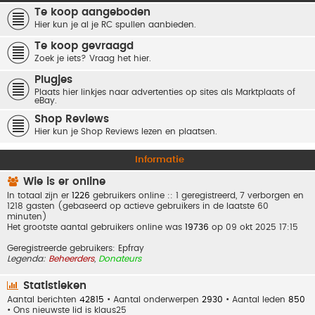
Te koop aangeboden
Hier kun je al je RC spullen aanbieden.
Te koop gevraagd
Zoek je iets? Vraag het hier.
Plugjes
Plaats hier linkjes naar advertenties op sites als Marktplaats of
eBay.
Shop Reviews
Hier kun je Shop Reviews lezen en plaatsen.
Informatie
Wie is er online
In totaal zijn er
1226
gebruikers online :: 1 geregistreerd, 7 verborgen en
1218 gasten (gebaseerd op actieve gebruikers in de laatste 60
minuten)
Het grootste aantal gebruikers online was
19736
op 09 okt 2025 17:15
Geregistreerde gebruikers:
Epfray
Legenda:
Beheerders
,
Donateurs
Statistieken
Aantal berichten
42815
• Aantal onderwerpen
2930
• Aantal leden
850
• Ons nieuwste lid is
klaus25