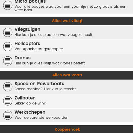
Micro bootjes
Voor alle bootjes waarvoor een voorntje net zo groot is als een
witte haai.
Alles wat vliegt
Vliegtuigen
Hier kun je alles plaatsen wat vleugels heeft.
Helicopters
Van Apache tot gyrocopter.
Drones
Hier kun je alles kwijt wat drones betreft.
Alles wat vaart
Speed en Powerboats
Speed maniac? Hier kun je terecht.
Zeilboten
Lekker op de wind
Werkschepen
Voor de varende werkpaarden
Koopjeshoek