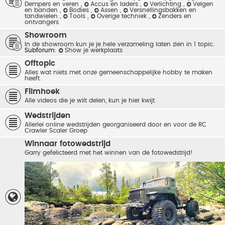
Dempers en veren
,
Accus en laders
,
Verlichting
,
Velgen
en banden
,
Bodies
,
Assen
,
Versnellingsbakken en
tandwielen
,
Tools
,
Overige techniek
,
Zenders en
ontvangers
Showroom
In de showroom kun je je hele verzameling laten zien in 1 topic.
Subforum:
Show je werkplaats
Offtopic
Alles wat niets met onze gemeenschappelijke hobby te maken
heeft.
Filmhoek
Alle videos die je wilt delen, kun je hier kwijt.
Wedstrijden
Allerlei online wedstrijden georganiseerd door en voor de RC
Crawler Scaler Groep
Winnaar fotowedstrijd
Garry gefelicteerd met het winnen van de fotowedstrijd!