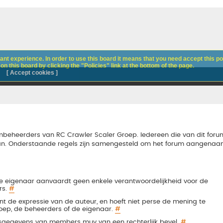
nt experience. In order to use this board it means that you need accept this pol
n this board by clicking the "Policies" link at the bottom of the page.
[ Accept cookies ]
beheerders van RC Crawler Scaler Groep. Iedereen die van dit foru
n. Onderstaande regels zijn samengesteld om het forum aangenaa
e eigenaar aanvaardt geen enkele verantwoordelijkheid voor de
rs.
#
nt de expressie van de auteur, en hoeft niet perse de mening te
oep, de beheerders of de eigenaar.
#
esgegevens van members muv van een rechterlijk bevel.
#