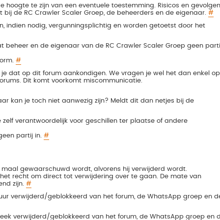
de hoogte te zijn van een eventuele toestemming. Risicos en gevolge
et bij de RC Crawler Scaler Groep, de beheerders en de eigenaar.
#
jn, indien nodig, vergunningsplichtig en worden getoetst door het
at beheer en de eigenaar van de RC Crawler Scaler Groep geen parti
form.
#
je dat op dit forum aankondigen. We vragen je wel het dan enkel op
 forums. Dit komt voorkomt miscommunicatie.
r kan je toch niet aanwezig zijn? Meldt dit dan netjes bij de
 zelf verantwoordelijk voor geschillen ter plaatse of andere
een partij in.
#
d 2 maal gewaarschuwd wordt, alvorens hij verwijderd wordt.
het recht om direct tot verwijdering over te gaan. De mate van
nd zijn.
#
4 uur verwijderd/geblokkeerd van het forum, de WhatsApp groep en d
 week verwijderd/geblokkeerd van het forum, de WhatsApp groep en 