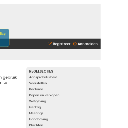
icy.
Registreer
Aanmelden
REGELSECTIES
m gebruik
Aansprakelijkheid
m te
Voorstellen
Reclame
Kopen en verkopen
Wetgeving
Gedrag
Meetings
Handhaving
Klachten