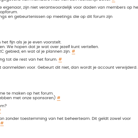
 eigenaar, zijn niet verantwoordelijk voor daden van members op he
oopforum.
tings en gebeurtenissen op meetings die op dit forum zijn
het fijn als je je even voorstelt.
llen. We hopen dat je wat over jezelf kunt vertellen.
C gebied, en wat al je plannen zijn.
#
ang tot de rest van het forum.
#
et aanmelden voor. Gebeurt dit niet, dan wordt je account verwijderd.
me te maken op het forum.
hebben met onze sponsoren)
#
rum?
#
an zonder toestemming van het beheerteam. Dit geldt zowel voor
.
#