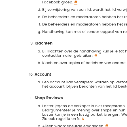
Facebook groep.
#
Bij verwijdering van een lid, wordt het lid v
De beheerders en moderatoren hebben het re
De beheerders en moderatoren hebben het rec
Handhaving kan met of zonder opgaaf van r
Klachten
Bij klachten over de handhaving kun je je tot
contactformulier gebruiken.
#
Klachten over topics of berichten van andere
Account
Een account kan verwijderd worden op verzoek 
het account, blijven berichten van het lid be
Shop Reviews
Laster jegens de verkoper is niet toegestaan. 
Beargumenteer je mening over shops en hun se
Laster kan je in een lastig parket brengen. We
Zie ook regel 1a en 1c
#
Alleen waargebeurde ervaringen.
#