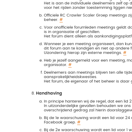
Het is aan de individuele deelnemers zelf op 
voor het rijden zonder toestemming liggen ni
Officiele RC Crawler Scaler Groep meetings zi
beheer.
#
Voor onofficiele forumleden meetings geldt d
is in organisatie of geschillen.
Het forum dient alleen als aankondigingsplat
Wanneer je een meeting organiseert, dan kun 
dit forum aan te kondigen en niet op andere
Uizondering hierop zijn externe meetings.
#
Heb je jezelf aangemeld voor een meeting, maa
organisator.
#
Deelnemers aan meetings blijven ten alle tijde
aansprakelijkheidskwesties.
Het forum, de eigenaar of het beheer is daar g
Handhaving
In principe hanteren wij de regel, dat een li
In uitzonderdelijke gevallen behouden we ons 
overschrijdend gedrag zal hierin doorslaggeve
Bij de 1e waarschuwing wordt een lid voor 2
Facebook groep.
#
Bij de 2e waarschuwing wordt een lid voor 1