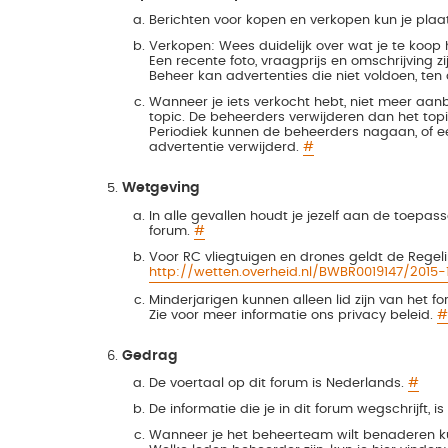
Berichten voor kopen en verkopen kun je plaa
Verkopen: Wees duidelijk over wat je te koop 
Een recente foto, vraagprijs en omschrijving zij
Beheer kan advertenties die niet voldoen, ten a
Wanneer je iets verkocht hebt, niet meer aanb
topic. De beheerders verwijderen dan het topi
Periodiek kunnen de beheerders nagaan, of ee
advertentie verwijderd.
#
Wetgeving
In alle gevallen houdt je jezelf aan de toepas
forum.
#
Voor RC vliegtuigen en drones geldt de Regel
http://wetten.overheid.nl/BWBR0019147/2015-
Minderjarigen kunnen alleen lid zijn van het
Zie voor meer informatie ons privacy beleid.
#
Gedrag
De voertaal op dit forum is Nederlands.
#
De informatie die je in dit forum wegschrijft, 
Wanneer je het beheerteam wilt benaderen kun