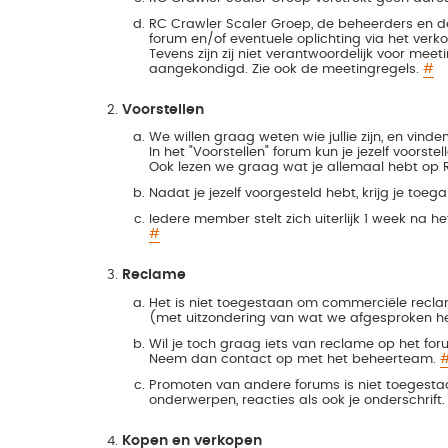
RC Crawler Scaler Groep, de beheerders en de
forum en/of eventuele oplichting via het verk
Tevens zijn zij niet verantwoordelijk voor mee
aangekondigd. Zie ook de meetingregels.
#
Voorstellen
We willen graag weten wie jullie zijn, en vinden 
In het "Voorstellen" forum kun je jezelf voorste
Ook lezen we graag wat je allemaal hebt op R
Nadat je jezelf voorgesteld hebt, krijg je toeg
Iedere member stelt zich uiterlijk 1 week na h
#
Reclame
Het is niet toegestaan om commerciële recla
(met uitzondering van wat we afgesproken 
Wil je toch graag iets van reclame op het fo
Neem dan contact op met het beheerteam.
Promoten van andere forums is niet toegesta
onderwerpen, reacties als ook je onderschrift
Kopen en verkopen