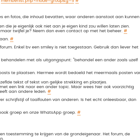
:
memberlist.php?mode=group&g=5
#
es en fotos, die inhoud bevatten, waar anderen aanstoot aan kunnen
die je eigenlijk ook niet aan je eigen kind zou willen laten zien.
, maar twijfel je? Neem dan even contact op met het beheer.
#
staan.
#
forum. Enkel bv een smiley is niet toegestaan. Gebruik dan liever het
 behandelen met als uitgangspunt: "behandel een ander zoals uzelf
 posts te plaatsen. Hiermee wordt bedoeld het meermaals posten va
ezeflde tekst of tekst van gelijke strekking en plaatjes.
met een link naar een ander topic. Maar wees hier ook voorzichtig
geeft aan andere leden.
#
chrijfstijl of taalfouten van anderen. Is het echt onleesbaar, dan
ebook groep en onze WhatsApp groep.
#
n toestemming te krijgen van de grondeigenaar. Het forum, de
n.