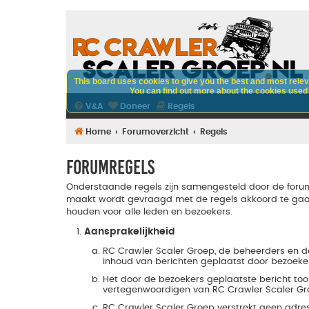
This board uses cookies to give you the best and most releva
You can find out more about the cookies used o
V&A
Doneer
Regels
Home
Forumoverzicht
Regels
Forumregels
Onderstaande regels zijn samengesteld door de forum
maakt wordt gevraagd met de regels akkoord te gaa
houden voor alle leden en bezoekers.
Aansprakelijkheid
RC Crawler Scaler Groep, de beheerders en d
inhoud van berichten geplaatst door bezoeke
Het door de bezoekers geplaatste bericht too
vertegenwoordigen van RC Crawler Scaler Gr
RC Crawler Scaler Groep verstrekt geen adr