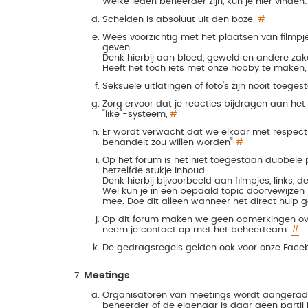
Welke leden beheerder zijn, kun je hier vinden
Schelden is absoluut uit den boze.
#
Wees voorzichtig met het plaatsen van filmpj
geven.
Denk hierbij aan bloed, geweld en andere zaken 
Heeft het toch iets met onze hobby te maken
Seksuele uitlatingen of foto's zijn nooit toege
Zorg ervoor dat je reacties bijdragen aan het 
"like"-systeem,
#
Er wordt verwacht dat we elkaar met respect
behandelt zou willen worden"
#
Op het forum is het niet toegestaan dubbele
hetzelfde stukje inhoud.
Denk hierbij bijvoorbeeld aan filmpjes, links, d
Wel kun je in een bepaald topic doorvewijzen 
mee. Doe dit alleen wanneer het direct hulp 
Op dit forum maken we geen opmerkingen over s
neem je contact op met het beheerteam.
#
De gedragsregels gelden ook voor onze Fac
Meetings
Organisatoren van meetings wordt aangerade
beheerder of de eigenaar is daar geen partij i