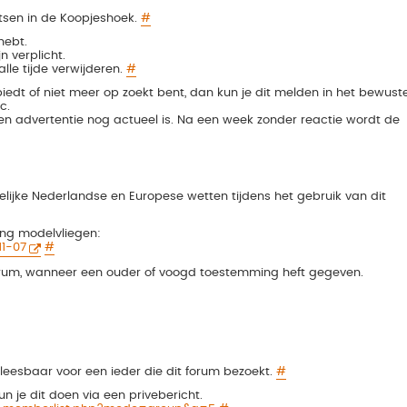
tsen in de Koopjeshoek.
#
hebt.
n verplicht.
lle tijde verwijderen.
#
iedt of niet meer op zoekt bent, dan kun je dit melden in het bewust
c.
n advertentie nog actueel is. Na een week zonder reactie wordt de
selijke Nederlandse en Europese wetten tijdens het gebruik van dit
ing modelvliegen:
11-07
#
 forum, wanneer een ouder of voogd toestemming heft gegeven.
is leesbaar voor een ieder die dit forum bezoekt.
#
 je dit doen via een privebericht.