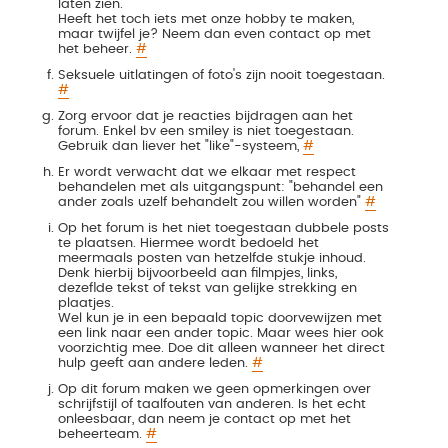
laten zien.
Heeft het toch iets met onze hobby te maken,
maar twijfel je? Neem dan even contact op met
het beheer.
#
Seksuele uitlatingen of foto's zijn nooit toegestaan.
#
Zorg ervoor dat je reacties bijdragen aan het
forum. Enkel bv een smiley is niet toegestaan.
Gebruik dan liever het "like"-systeem,
#
Er wordt verwacht dat we elkaar met respect
behandelen met als uitgangspunt: "behandel een
ander zoals uzelf behandelt zou willen worden"
#
Op het forum is het niet toegestaan dubbele posts
te plaatsen. Hiermee wordt bedoeld het
meermaals posten van hetzelfde stukje inhoud.
Denk hierbij bijvoorbeeld aan filmpjes, links,
dezeflde tekst of tekst van gelijke strekking en
plaatjes.
Wel kun je in een bepaald topic doorvewijzen met
een link naar een ander topic. Maar wees hier ook
voorzichtig mee. Doe dit alleen wanneer het direct
hulp geeft aan andere leden.
#
Op dit forum maken we geen opmerkingen over
schrijfstijl of taalfouten van anderen. Is het echt
onleesbaar, dan neem je contact op met het
beheerteam.
#