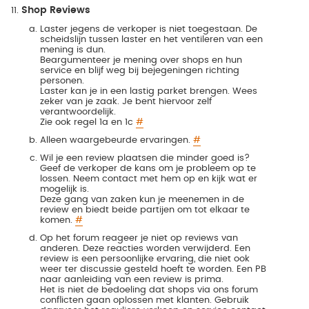
Shop Reviews
Laster jegens de verkoper is niet toegestaan. De
scheidslijn tussen laster en het ventileren van een
mening is dun.
Beargumenteer je mening over shops en hun
service en blijf weg bij bejegeningen richting
personen.
Laster kan je in een lastig parket brengen. Wees
zeker van je zaak. Je bent hiervoor zelf
verantwoordelijk.
Zie ook regel 1a en 1c
#
Alleen waargebeurde ervaringen.
#
Wil je een review plaatsen die minder goed is?
Geef de verkoper de kans om je probleem op te
lossen. Neem contact met hem op en kijk wat er
mogelijk is.
Deze gang van zaken kun je meenemen in de
review en biedt beide partijen om tot elkaar te
komen.
#
Op het forum reageer je niet op reviews van
anderen. Deze reacties worden verwijderd. Een
review is een persoonlijke ervaring, die niet ook
weer ter discussie gesteld hoeft te worden. Een PB
naar aanleiding van een review is prima.
Het is niet de bedoeling dat shops via ons forum
conflicten gaan oplossen met klanten. Gebruik