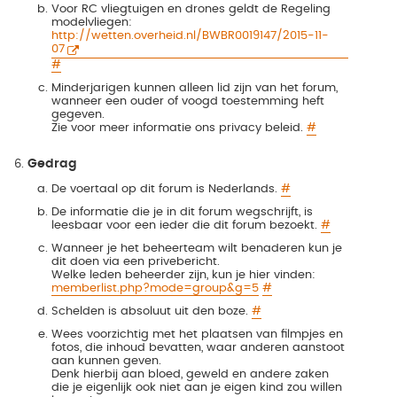
Voor RC vliegtuigen en drones geldt de Regeling
modelvliegen:
http://wetten.overheid.nl/BWBR0019147/2015-11-
07
#
Minderjarigen kunnen alleen lid zijn van het forum,
wanneer een ouder of voogd toestemming heft
gegeven.
Zie voor meer informatie ons privacy beleid.
#
Gedrag
De voertaal op dit forum is Nederlands.
#
De informatie die je in dit forum wegschrijft, is
leesbaar voor een ieder die dit forum bezoekt.
#
Wanneer je het beheerteam wilt benaderen kun je
dit doen via een privebericht.
Welke leden beheerder zijn, kun je hier vinden:
memberlist.php?mode=group&g=5
#
Schelden is absoluut uit den boze.
#
Wees voorzichtig met het plaatsen van filmpjes en
fotos, die inhoud bevatten, waar anderen aanstoot
aan kunnen geven.
Denk hierbij aan bloed, geweld en andere zaken
die je eigenlijk ook niet aan je eigen kind zou willen