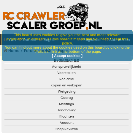
This board uses cookies to give you the best and most relevant
experience. In order to use this board it means that you need accept this
V&A
Doneer
Regels
Registreer
Aanmelden
policy.
You can find out more about the cookies used on this board by clicking the
Home
Forumoverzicht
Regels
"Policies" link at the bottom of the page.
[ Accept cookies ]
REGELSECTIES
Aansprakelijkheid
Voorstellen
Reclame
Kopen en verkopen
Wetgeving
Gedrag
Meetings
Handhaving
Klachten
Account
Shop Reviews