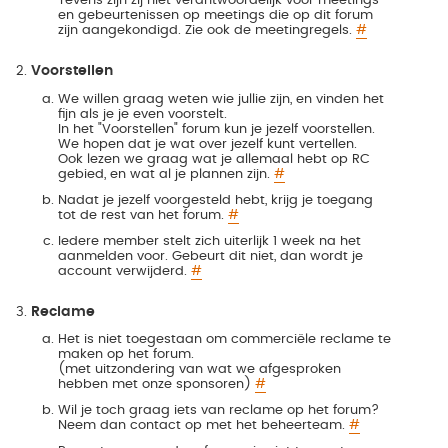
Tevens zijn zij niet verantwoordelijk voor meetings
en gebeurtenissen op meetings die op dit forum
zijn aangekondigd. Zie ook de meetingregels.
#
Voorstellen
We willen graag weten wie jullie zijn, en vinden het
fijn als je je even voorstelt.
In het "Voorstellen" forum kun je jezelf voorstellen.
We hopen dat je wat over jezelf kunt vertellen.
Ook lezen we graag wat je allemaal hebt op RC
gebied, en wat al je plannen zijn.
#
Nadat je jezelf voorgesteld hebt, krijg je toegang
tot de rest van het forum.
#
Iedere member stelt zich uiterlijk 1 week na het
aanmelden voor. Gebeurt dit niet, dan wordt je
account verwijderd.
#
Reclame
Het is niet toegestaan om commerciële reclame te
maken op het forum.
(met uitzondering van wat we afgesproken
hebben met onze sponsoren)
#
Wil je toch graag iets van reclame op het forum?
Neem dan contact op met het beheerteam.
#