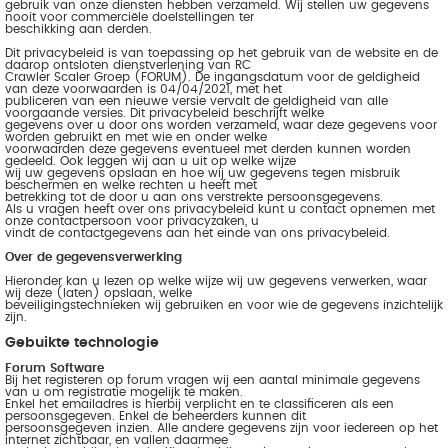
gebruik van onze diensten hebben verzameld. Wij stellen uw gegevens
nooit voor commerciële doelstellingen ter
beschikking aan derden.
Dit privacybeleid is van toepassing op het gebruik van de website en de
daarop ontsloten dienstverlening van RC
Crawler Scaler Groep (FORUM). De ingangsdatum voor de geldigheid
van deze voorwaarden is 04/04/2021, met het
publiceren van een nieuwe versie vervalt de geldigheid van alle
voorgaande versies. Dit privacybeleid beschrijft welke
gegevens over u door ons worden verzameld, waar deze gegevens voor
worden gebruikt en met wie en onder welke
voorwaarden deze gegevens eventueel met derden kunnen worden
gedeeld. Ook leggen wij aan u uit op welke wijze
wij uw gegevens opslaan en hoe wij uw gegevens tegen misbruik
beschermen en welke rechten u heeft met
betrekking tot de door u aan ons verstrekte persoonsgegevens.
Als u vragen heeft over ons privacybeleid kunt u contact opnemen met
onze contactpersoon voor privacyzaken, u
vindt de contactgegevens aan het einde van ons privacybeleid.
Over de gegevensverwerking
Hieronder kan u lezen op welke wijze wij uw gegevens verwerken, waar
wij deze (laten) opslaan, welke
beveiligingstechnieken wij gebruiken en voor wie de gegevens inzichtelijk
zijn.
Gebuikte technologie
Forum Software
Bij het registeren op forum vragen wij een aantal minimale gegevens
van u om registratie mogelijk te maken.
Enkel het emailadres is hierbij verplicht en te classificeren als een
persoonsgegeven. Enkel de beheerders kunnen dit
persoonsgegeven inzien. Alle andere gegevens zijn voor iedereen op het
internet zichtbaar, en vallen daarmee