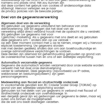
daadwerkelijk op het forum, en is dus ook geen dataverwerking die
namens ons plaats vind. Het zou kunnen zijn
dat deze content het gebruik van cookies of andersoortige data
afdwingt. Hiervoor verwijzen we je naar
de privacy policies van de bewuste partijen.
Doel van de gegevensverwerking
Algemeen doel van de verwerking
Wij gebruiken uw gegevens uitsluitend ten behoeve van onze
dienstverlening. Dat wil zeggen dat het doel van de
verwerking altijd direct verband houdt met de opdracht die u verstrekt.
Wij gebruiken uw gegevens niet voor
(gerichte) marketing. Als u gegevens met ons deelt en wij gebruiken
deze gegevens om - anders dan op uw verzoek -
op een later moment contact met u op te nemen, vragen wij u hiervoor
expliciet toestemming. Uw gegevens worden
niet met derden gedeeld, anders dan om aan boekhoudkundige en
overige administratieve verplichtingen te voldoen.
Deze derden zijn allemaal tot geheimhouding gehouden op grond van
de overeenkomst tussen hen en ons of een wettelijke verplichting.
Automatisch verzamelde gegevens
Gegevens die automatisch worden verzameld door onze website worden
verwerkt met het doel onze dienstverlening
verder te verbeteren. Deze gegevens (bijvoorbeeld uw IP-adres,
webbrowser en besturingssysteem) zijn geen
persoonsgegevens.
Medewerking aan fiscaal en strafrechtelijk onderzoek
In voorkomende gevallen kan RC Crawler Scaler Groep (FORUM) op
grond van een wettelijke verplichting worden
gehouden tot het delen van uw gegevens in verband met fiscaal of
strafrechtelijk onderzoek van overheidswege. In
een dergelijk geval zijn wij gedwongen uw gegevens te delen, maar wij
zullen ons binnen de mogelijkheden
die de wet ons biedt daartegen verzetten.