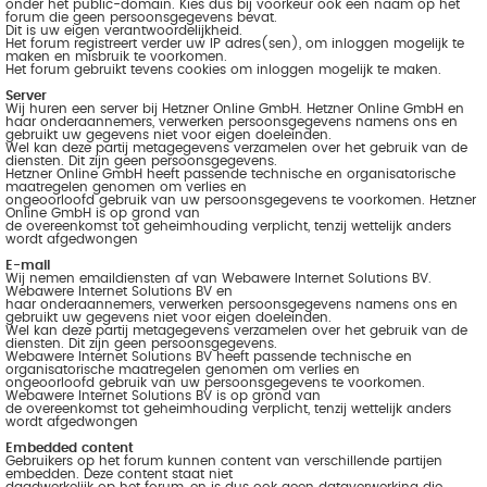
onder het public-domain. Kies dus bij voorkeur ook een naam op het
forum die geen persoonsgegevens bevat.
Dit is uw eigen verantwoordelijkheid.
Het forum registreert verder uw IP adres(sen), om inloggen mogelijk te
maken en misbruik te voorkomen.
Het forum gebruikt tevens cookies om inloggen mogelijk te maken.
Server
Wij huren een server bij Hetzner Online GmbH. Hetzner Online GmbH en
haar onderaannemers, verwerken persoonsgegevens namens ons en
gebruikt uw gegevens niet voor eigen doeleinden.
Wel kan deze partij metagegevens verzamelen over het gebruik van de
diensten. Dit zijn geen persoonsgegevens.
Hetzner Online GmbH heeft passende technische en organisatorische
maatregelen genomen om verlies en
ongeoorloofd gebruik van uw persoonsgegevens te voorkomen. Hetzner
Online GmbH is op grond van
de overeenkomst tot geheimhouding verplicht, tenzij wettelijk anders
wordt afgedwongen
E-mail
Wij nemen emaildiensten af van Webawere Internet Solutions BV.
Webawere Internet Solutions BV en
haar onderaannemers, verwerken persoonsgegevens namens ons en
gebruikt uw gegevens niet voor eigen doeleinden.
Wel kan deze partij metagegevens verzamelen over het gebruik van de
diensten. Dit zijn geen persoonsgegevens.
Webawere Internet Solutions BV heeft passende technische en
organisatorische maatregelen genomen om verlies en
ongeoorloofd gebruik van uw persoonsgegevens te voorkomen.
Webawere Internet Solutions BV is op grond van
de overeenkomst tot geheimhouding verplicht, tenzij wettelijk anders
wordt afgedwongen
Embedded content
Gebruikers op het forum kunnen content van verschillende partijen
embedden. Deze content staat niet