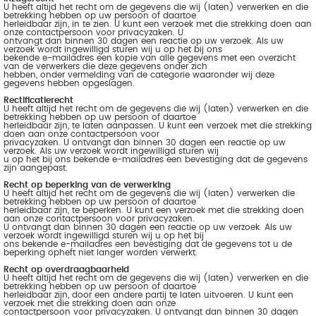
U heeft altijd het recht om de gegevens die wij (laten) verwerken en die
betrekking hebben op uw persoon of daartoe
herleidbaar zijn, in te zien. U kunt een verzoek met die strekking doen aan
onze contactpersoon voor privacyzaken. U
ontvangt dan binnen 30 dagen een reactie op uw verzoek. Als uw
verzoek wordt ingewilligd sturen wij u op het bij ons
bekende e-mailadres een kopie van alle gegevens met een overzicht
van de verwerkers die deze gegevens onder zich
hebben, onder vermelding van de categorie waaronder wij deze
gegevens hebben opgeslagen.
Rectificatierecht
U heeft altijd het recht om de gegevens die wij (laten) verwerken en die
betrekking hebben op uw persoon of daartoe
herleidbaar zijn, te laten aanpassen. U kunt een verzoek met die strekking
doen aan onze contactpersoon voor
privacyzaken. U ontvangt dan binnen 30 dagen een reactie op uw
verzoek. Als uw verzoek wordt ingewilligd sturen wij
u op het bij ons bekende e-mailadres een bevestiging dat de gegevens
zijn aangepast.
Recht op beperking van de verwerking
U heeft altijd het recht om de gegevens die wij (laten) verwerken die
betrekking hebben op uw persoon of daartoe
herleidbaar zijn, te beperken. U kunt een verzoek met die strekking doen
aan onze contactpersoon voor privacyzaken.
U ontvangt dan binnen 30 dagen een reactie op uw verzoek. Als uw
verzoek wordt ingewilligd sturen wij u op het bij
ons bekende e-mailadres een bevestiging dat de gegevens tot u de
beperking opheft niet langer worden verwerkt.
Recht op overdraagbaarheid
U heeft altijd het recht om de gegevens die wij (laten) verwerken en die
betrekking hebben op uw persoon of daartoe
herleidbaar zijn, door een andere partij te laten uitvoeren. U kunt een
verzoek met die strekking doen aan onze
contactpersoon voor privacyzaken. U ontvangt dan binnen 30 dagen