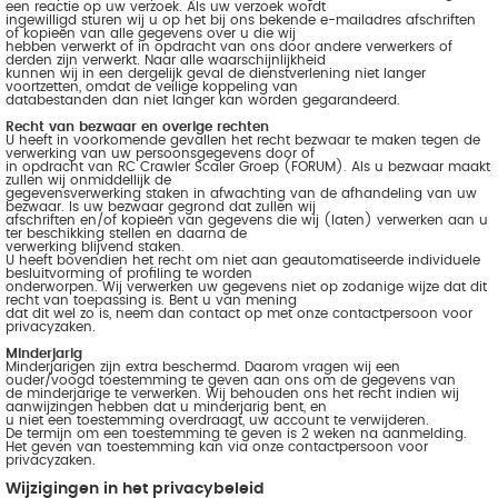
een reactie op uw verzoek. Als uw verzoek wordt
ingewilligd sturen wij u op het bij ons bekende e-mailadres afschriften
of kopieën van alle gegevens over u die wij
hebben verwerkt of in opdracht van ons door andere verwerkers of
derden zijn verwerkt. Naar alle waarschijnlijkheid
kunnen wij in een dergelijk geval de dienstverlening niet langer
voortzetten, omdat de veilige koppeling van
databestanden dan niet langer kan worden gegarandeerd.
Recht van bezwaar en overige rechten
U heeft in voorkomende gevallen het recht bezwaar te maken tegen de
verwerking van uw persoonsgegevens door of
in opdracht van RC Crawler Scaler Groep (FORUM). Als u bezwaar maakt
zullen wij onmiddellijk de
gegevensverwerking staken in afwachting van de afhandeling van uw
bezwaar. Is uw bezwaar gegrond dat zullen wij
afschriften en/of kopieën van gegevens die wij (laten) verwerken aan u
ter beschikking stellen en daarna de
verwerking blijvend staken.
U heeft bovendien het recht om niet aan geautomatiseerde individuele
besluitvorming of profiling te worden
onderworpen. Wij verwerken uw gegevens niet op zodanige wijze dat dit
recht van toepassing is. Bent u van mening
dat dit wel zo is, neem dan contact op met onze contactpersoon voor
privacyzaken.
Minderjarig
Minderjarigen zijn extra beschermd. Daarom vragen wij een
ouder/voogd toestemming te geven aan ons om de gegevens van
de minderjarige te verwerken. Wij behouden ons het recht indien wij
aanwijzingen hebben dat u minderjarig bent, en
u niet een toestemming overdraagt, uw account te verwijderen.
De termijn om een toestemming te geven is 2 weken na aanmelding.
Het geven van toestemming kan via onze contactpersoon voor
privacyzaken.
Wijzigingen in het privacybeleid