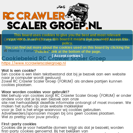
This board uses cookies to give you the best and most relevant
experience. In order to use this board it means that you need accept this
V&A
Doneer
Regels
Registreer
Aanmelden
policy.
You can find out more about the cookies used on this board by clicking the
Home
Forumoverzicht
"Policies" link at the bottom of the page.
[ Accept cookies ]
Cookiebeleid RC Crawler Scaler Groep
https://www.rccrawlerscalergroep.nl
Wat is een cookie?
Een cookie is een klein tekstbestand dat bij je bezoek aan een website
naar je computer wordt gestuurd.
Zowel RC Crawler Scaler Groep (FORUM) als andere partijen kunnen
cookies plaatsen.
Waar worden cookies voor gebruikt?
Met behulp van cookies zorgt RC Crawler Scaler Groep (FORUM) er onder
andere voor dat je bij een bezoek aan onze
site niet herhaaldelijk dezelfde informatie ontvangt of moet invoeren. We
maken het surfen op onze website makkelijker
voor je. Dat is het enige waarvoor wij cookies gebruiken.
Adverteerders/sponsoren mogen bij ons geen cookies plaatsen.
Wel zo prettig voor jouw privacy.
First-party cookies
Cookies die je voor hetzelfde domein krijgt als dat je bezoekt, worden
first-party cookies genoemd. Bij het bekijken van