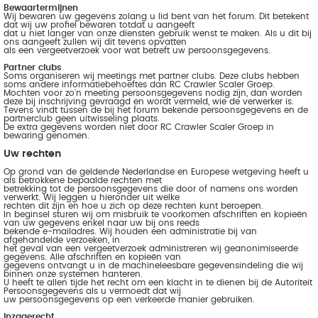
Bewaartermijnen
Wij bewaren uw gegevens zolang u lid bent van het forum. Dit betekent
dat wij uw profiel bewaren totdat u aangeeft
dat u niet langer van onze diensten gebruik wenst te maken. Als u dit bij
ons aangeeft zullen wij dit tevens opvatten
als een vergeetverzoek voor wat betreft uw persoonsgegevens.
Partner clubs
Soms organiseren wij meetings met partner clubs. Deze clubs hebben
soms andere informatiebehoeftes dan RC Crawler Scaler Groep.
Mochten voor zo'n meeting persoonsgegevens nodig zijn, dan worden
deze bij inschrijving gevraagd en wordt vermeld, wie de verwerker is.
Tevens vindt tussen de bij het forum bekende persoonsgegevens en de
partnerclub geen uitwisseling plaats.
De extra gegevens worden niet door RC Crawler Scaler Groep in
bewaring genomen.
Uw rechten
Op grond van de geldende Nederlandse en Europese wetgeving heeft u
als betrokkene bepaalde rechten met
betrekking tot de persoonsgegevens die door of namens ons worden
verwerkt. Wij leggen u hieronder uit welke
rechten dit zijn en hoe u zich op deze rechten kunt beroepen.
In beginsel sturen wij om misbruik te voorkomen afschriften en kopieën
van uw gegevens enkel naar uw bij ons reeds
bekende e-mailadres. Wij houden een administratie bij van
afgehandelde verzoeken, in
het geval van een vergeetverzoek administreren wij geanonimiseerde
gegevens. Alle afschriften en kopieën van
gegevens ontvangt u in de machineleesbare gegevensindeling die wij
binnen onze systemen hanteren.
U heeft te allen tijde het recht om een klacht in te dienen bij de Autoriteit
Persoonsgegevens als u vermoedt dat wij
uw persoonsgegevens op een verkeerde manier gebruiken.
Inzagerecht