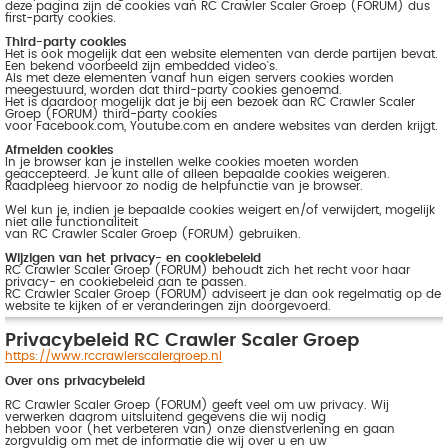
deze pagina zijn de cookies van RC Crawler Scaler Groep (FORUM) dus
first-party cookies.
Third-party cookies
Het is ook mogelijk dat een website elementen van derde partijen bevat.
Een bekend voorbeeld zijn embedded video's.
Als met deze elementen vanaf hun eigen servers cookies worden
meegestuurd, worden dat third-party cookies genoemd.
Het is daardoor mogelijk dat je bij een bezoek aan RC Crawler Scaler
Groep (FORUM) third-party cookies
voor Facebook.com, Youtube.com en andere websites van derden krijgt.
Afmelden cookies
In je browser kan je instellen welke cookies moeten worden
geaccepteerd. Je kunt alle of alleen bepaalde cookies weigeren.
Raadpleeg hiervoor zo nodig de helpfunctie van je browser.
Wel kun je, indien je bepaalde cookies weigert en/of verwijdert, mogelijk
niet alle functionaliteit
van RC Crawler Scaler Groep (FORUM) gebruiken.
Wijzigen van het privacy- en cookiebeleid
RC Crawler Scaler Groep (FORUM) behoudt zich het recht voor haar
privacy- en cookiebeleid aan te passen.
RC Crawler Scaler Groep (FORUM) adviseert je dan ook regelmatig op de
website te kijken of er veranderingen zijn doorgevoerd.
Privacybeleid RC Crawler Scaler Groep
https://www.rccrawlerscalergroep.nl
Over ons privacybeleid
RC Crawler Scaler Groep (FORUM) geeft veel om uw privacy. Wij
verwerken daarom uitsluitend gegevens die wij nodig
hebben voor (het verbeteren van) onze dienstverlening en gaan
zorgvuldig om met de informatie die wij over u en uw