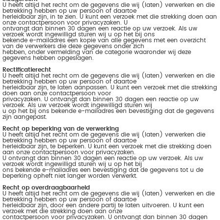
U heeft altijd het recht om de gegevens die wij (laten) verwerken en die
betrekking hebben op uw persoon of daartoe
herleidbaar zijn, in te zien. U kunt een verzoek met die strekking doen aan
onze contactpersoon voor privacyzaken. U
ontvangt dan binnen 30 dagen een reactie op uw verzoek. Als uw
verzoek wordt ingewilligd sturen wij u op het bij ons
bekende e-mailadres een kopie van alle gegevens met een overzicht
van de verwerkers die deze gegevens onder zich
hebben, onder vermelding van de categorie waaronder wij deze
gegevens hebben opgeslagen.
Rectificatierecht
U heeft altijd het recht om de gegevens die wij (laten) verwerken en die
betrekking hebben op uw persoon of daartoe
herleidbaar zijn, te laten aanpassen. U kunt een verzoek met die strekking
doen aan onze contactpersoon voor
privacyzaken. U ontvangt dan binnen 30 dagen een reactie op uw
verzoek. Als uw verzoek wordt ingewilligd sturen wij
u op het bij ons bekende e-mailadres een bevestiging dat de gegevens
zijn aangepast.
Recht op beperking van de verwerking
U heeft altijd het recht om de gegevens die wij (laten) verwerken die
betrekking hebben op uw persoon of daartoe
herleidbaar zijn, te beperken. U kunt een verzoek met die strekking doen
aan onze contactpersoon voor privacyzaken.
U ontvangt dan binnen 30 dagen een reactie op uw verzoek. Als uw
verzoek wordt ingewilligd sturen wij u op het bij
ons bekende e-mailadres een bevestiging dat de gegevens tot u de
beperking opheft niet langer worden verwerkt.
Recht op overdraagbaarheid
U heeft altijd het recht om de gegevens die wij (laten) verwerken en die
betrekking hebben op uw persoon of daartoe
herleidbaar zijn, door een andere partij te laten uitvoeren. U kunt een
verzoek met die strekking doen aan onze
contactpersoon voor privacyzaken. U ontvangt dan binnen 30 dagen