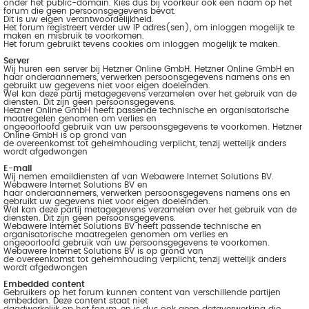
onder het public-domain. Kies dus bij voorkeur ook een naam op het
forum die geen persoonsgegevens bevat.
Dit is uw eigen verantwoordelijkheid.
Het forum registreert verder uw IP adres(sen), om inloggen mogelijk te
maken en misbruik te voorkomen.
Het forum gebruikt tevens cookies om inloggen mogelijk te maken.
Server
Wij huren een server bij Hetzner Online GmbH. Hetzner Online GmbH en
haar onderaannemers, verwerken persoonsgegevens namens ons en
gebruikt uw gegevens niet voor eigen doeleinden.
Wel kan deze partij metagegevens verzamelen over het gebruik van de
diensten. Dit zijn geen persoonsgegevens.
Hetzner Online GmbH heeft passende technische en organisatorische
maatregelen genomen om verlies en
ongeoorloofd gebruik van uw persoonsgegevens te voorkomen. Hetzner
Online GmbH is op grond van
de overeenkomst tot geheimhouding verplicht, tenzij wettelijk anders
wordt afgedwongen
E-mail
Wij nemen emaildiensten af van Webawere Internet Solutions BV.
Webawere Internet Solutions BV en
haar onderaannemers, verwerken persoonsgegevens namens ons en
gebruikt uw gegevens niet voor eigen doeleinden.
Wel kan deze partij metagegevens verzamelen over het gebruik van de
diensten. Dit zijn geen persoonsgegevens.
Webawere Internet Solutions BV heeft passende technische en
organisatorische maatregelen genomen om verlies en
ongeoorloofd gebruik van uw persoonsgegevens te voorkomen.
Webawere Internet Solutions BV is op grond van
de overeenkomst tot geheimhouding verplicht, tenzij wettelijk anders
wordt afgedwongen
Embedded content
Gebruikers op het forum kunnen content van verschillende partijen
embedden. Deze content staat niet