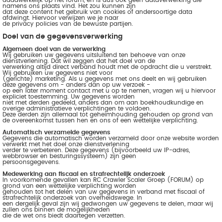
daadwerkelijk op het forum, en is dus ook geen dataverwerking die
namens ons plaats vind. Het zou kunnen zijn
dat deze content het gebruik van cookies of andersoortige data
afdwingt. Hiervoor verwijzen we je naar
de privacy policies van de bewuste partijen.
Doel van de gegevensverwerking
Algemeen doel van de verwerking
Wij gebruiken uw gegevens uitsluitend ten behoeve van onze
dienstverlening. Dat wil zeggen dat het doel van de
verwerking altijd direct verband houdt met de opdracht die u verstrekt.
Wij gebruiken uw gegevens niet voor
(gerichte) marketing. Als u gegevens met ons deelt en wij gebruiken
deze gegevens om - anders dan op uw verzoek -
op een later moment contact met u op te nemen, vragen wij u hiervoor
expliciet toestemming. Uw gegevens worden
niet met derden gedeeld, anders dan om aan boekhoudkundige en
overige administratieve verplichtingen te voldoen.
Deze derden zijn allemaal tot geheimhouding gehouden op grond van
de overeenkomst tussen hen en ons of een wettelijke verplichting.
Automatisch verzamelde gegevens
Gegevens die automatisch worden verzameld door onze website worden
verwerkt met het doel onze dienstverlening
verder te verbeteren. Deze gegevens (bijvoorbeeld uw IP-adres,
webbrowser en besturingssysteem) zijn geen
persoonsgegevens.
Medewerking aan fiscaal en strafrechtelijk onderzoek
In voorkomende gevallen kan RC Crawler Scaler Groep (FORUM) op
grond van een wettelijke verplichting worden
gehouden tot het delen van uw gegevens in verband met fiscaal of
strafrechtelijk onderzoek van overheidswege. In
een dergelijk geval zijn wij gedwongen uw gegevens te delen, maar wij
zullen ons binnen de mogelijkheden
die de wet ons biedt daartegen verzetten.