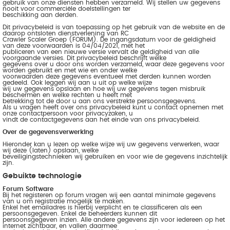
gebruik van onze diensten hebben verzameld. Wij stellen uw gegevens
nooit voor commerciële doelstellingen ter
beschikking aan derden.
Dit privacybeleid is van toepassing op het gebruik van de website en de
daarop ontsloten dienstverlening van RC
Crawler Scaler Groep (FORUM). De ingangsdatum voor de geldigheid
van deze voorwaarden is 04/04/2021, met het
publiceren van een nieuwe versie vervalt de geldigheid van alle
voorgaande versies. Dit privacybeleid beschrijft welke
gegevens over u door ons worden verzameld, waar deze gegevens voor
worden gebruikt en met wie en onder welke
voorwaarden deze gegevens eventueel met derden kunnen worden
gedeeld. Ook leggen wij aan u uit op welke wijze
wij uw gegevens opslaan en hoe wij uw gegevens tegen misbruik
beschermen en welke rechten u heeft met
betrekking tot de door u aan ons verstrekte persoonsgegevens.
Als u vragen heeft over ons privacybeleid kunt u contact opnemen met
onze contactpersoon voor privacyzaken, u
vindt de contactgegevens aan het einde van ons privacybeleid.
Over de gegevensverwerking
Hieronder kan u lezen op welke wijze wij uw gegevens verwerken, waar
wij deze (laten) opslaan, welke
beveiligingstechnieken wij gebruiken en voor wie de gegevens inzichtelijk
zijn.
Gebuikte technologie
Forum Software
Bij het registeren op forum vragen wij een aantal minimale gegevens
van u om registratie mogelijk te maken.
Enkel het emailadres is hierbij verplicht en te classificeren als een
persoonsgegeven. Enkel de beheerders kunnen dit
persoonsgegeven inzien. Alle andere gegevens zijn voor iedereen op het
internet zichtbaar, en vallen daarmee