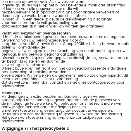
een reactie op uw verzoek. Als uw verzoek wordt
ingewilligd sturen wij u op het bij ons bekende e-mailadres afschriften
of kopieën van alle gegevens over u die wij
hebben verwerkt of in opdracht van ons door andere verwerkers of
derden zijn verwerkt. Naar alle waarschijnlijkheid
kunnen wij in een dergelijk geval de dienstverlening niet langer
voortzetten, omdat de veilige koppeling van
databestanden dan niet langer kan worden gegarandeerd.
Recht van bezwaar en overige rechten
U heeft in voorkomende gevallen het recht bezwaar te maken tegen de
verwerking van uw persoonsgegevens door of
in opdracht van RC Crawler Scaler Groep (FORUM). Als u bezwaar maakt
zullen wij onmiddellijk de
gegevensverwerking staken in afwachting van de afhandeling van uw
bezwaar. Is uw bezwaar gegrond dat zullen wij
afschriften en/of kopieën van gegevens die wij (laten) verwerken aan u
ter beschikking stellen en daarna de
verwerking blijvend staken.
U heeft bovendien het recht om niet aan geautomatiseerde individuele
besluitvorming of profiling te worden
onderworpen. Wij verwerken uw gegevens niet op zodanige wijze dat dit
recht van toepassing is. Bent u van mening
dat dit wel zo is, neem dan contact op met onze contactpersoon voor
privacyzaken.
Minderjarig
Minderjarigen zijn extra beschermd. Daarom vragen wij een
ouder/voogd toestemming te geven aan ons om de gegevens van
de minderjarige te verwerken. Wij behouden ons het recht indien wij
aanwijzingen hebben dat u minderjarig bent, en
u niet een toestemming overdraagt, uw account te verwijderen.
De termijn om een toestemming te geven is 2 weken na aanmelding.
Het geven van toestemming kan via onze contactpersoon voor
privacyzaken.
Wijzigingen in het privacybeleid