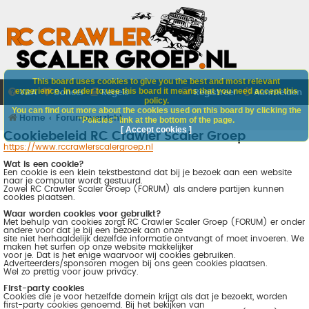
This board uses cookies to give you the best and most relevant
experience. In order to use this board it means that you need accept this
V&A
Doneer
Regels
Registreer
Aanmelden
policy.
You can find out more about the cookies used on this board by clicking the
Home
Forumoverzicht
"Policies" link at the bottom of the page.
[ Accept cookies ]
Cookiebeleid RC Crawler Scaler Groep
https://www.rccrawlerscalergroep.nl
Wat is een cookie?
Een cookie is een klein tekstbestand dat bij je bezoek aan een website
naar je computer wordt gestuurd.
Zowel RC Crawler Scaler Groep (FORUM) als andere partijen kunnen
cookies plaatsen.
Waar worden cookies voor gebruikt?
Met behulp van cookies zorgt RC Crawler Scaler Groep (FORUM) er onder
andere voor dat je bij een bezoek aan onze
site niet herhaaldelijk dezelfde informatie ontvangt of moet invoeren. We
maken het surfen op onze website makkelijker
voor je. Dat is het enige waarvoor wij cookies gebruiken.
Adverteerders/sponsoren mogen bij ons geen cookies plaatsen.
Wel zo prettig voor jouw privacy.
First-party cookies
Cookies die je voor hetzelfde domein krijgt als dat je bezoekt, worden
first-party cookies genoemd. Bij het bekijken van