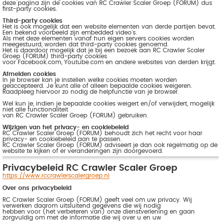
deze pagina zijn de cookies van RC Crawler Scaler Groep (FORUM) dus
first-party cookies.
Third-party cookies
Het is ook mogelijk dat een website elementen van derde partijen bevat.
Een bekend voorbeeld zijn embedded video's.
Als met deze elementen vanaf hun eigen servers cookies worden
meegestuurd, worden dat third-party cookies genoemd.
Het is daardoor mogelijk dat je bij een bezoek aan RC Crawler Scaler
Groep (FORUM) third-party cookies
voor Facebook.com, Youtube.com en andere websites van derden krijgt.
Afmelden cookies
In je browser kan je instellen welke cookies moeten worden
geaccepteerd. Je kunt alle of alleen bepaalde cookies weigeren.
Raadpleeg hiervoor zo nodig de helpfunctie van je browser.
Wel kun je, indien je bepaalde cookies weigert en/of verwijdert, mogelijk
niet alle functionaliteit
van RC Crawler Scaler Groep (FORUM) gebruiken.
Wijzigen van het privacy- en cookiebeleid
RC Crawler Scaler Groep (FORUM) behoudt zich het recht voor haar
privacy- en cookiebeleid aan te passen.
RC Crawler Scaler Groep (FORUM) adviseert je dan ook regelmatig op de
website te kijken of er veranderingen zijn doorgevoerd.
Privacybeleid RC Crawler Scaler Groep
https://www.rccrawlerscalergroep.nl
Over ons privacybeleid
RC Crawler Scaler Groep (FORUM) geeft veel om uw privacy. Wij
verwerken daarom uitsluitend gegevens die wij nodig
hebben voor (het verbeteren van) onze dienstverlening en gaan
zorgvuldig om met de informatie die wij over u en uw