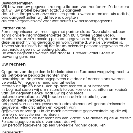
Bewaartermijnen
Wij bewaren uw gegevens zolang u lid bent van het forum. Dit betekent
dat wij uw profiel bewaren totdat u aangeeft
dat u niet langer van onze diensten gebruik wenst te maken. Als u dit bij
ons aangeeft zullen wij dit tevens opvatten
als een vergeetverzoek voor wat betreft uw persoonsgegevens.
Partner clubs
Soms organiseren wij meetings met partner clubs. Deze clubs hebben
soms andere informatiebehoeftes dan RC Crawler Scaler Groep.
Mochten voor zo'n meeting persoonsgegevens nodig zijn, dan worden
deze bij inschrijving gevraagd en wordt vermeld, wie de verwerker is.
Tevens vindt tussen de bij het forum bekende persoonsgegevens en de
partnerclub geen uitwisseling plaats.
De extra gegevens worden niet door RC Crawler Scaler Groep in
bewaring genomen.
Uw rechten
Op grond van de geldende Nederlandse en Europese wetgeving heeft u
als betrokkene bepaalde rechten met
betrekking tot de persoonsgegevens die door of namens ons worden
verwerkt. Wij leggen u hieronder uit welke
rechten dit zijn en hoe u zich op deze rechten kunt beroepen.
In beginsel sturen wij om misbruik te voorkomen afschriften en kopieën
van uw gegevens enkel naar uw bij ons reeds
bekende e-mailadres. Wij houden een administratie bij van
afgehandelde verzoeken, in
het geval van een vergeetverzoek administreren wij geanonimiseerde
gegevens. Alle afschriften en kopieën van
gegevens ontvangt u in de machineleesbare gegevensindeling die wij
binnen onze systemen hanteren.
U heeft te allen tijde het recht om een klacht in te dienen bij de Autoriteit
Persoonsgegevens als u vermoedt dat wij
uw persoonsgegevens op een verkeerde manier gebruiken.
Inzagerecht