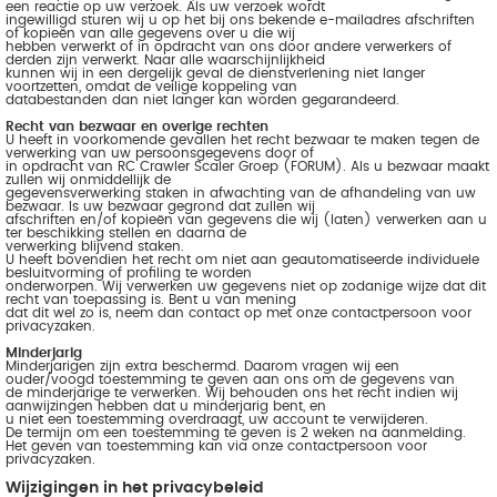
een reactie op uw verzoek. Als uw verzoek wordt
ingewilligd sturen wij u op het bij ons bekende e-mailadres afschriften
of kopieën van alle gegevens over u die wij
hebben verwerkt of in opdracht van ons door andere verwerkers of
derden zijn verwerkt. Naar alle waarschijnlijkheid
kunnen wij in een dergelijk geval de dienstverlening niet langer
voortzetten, omdat de veilige koppeling van
databestanden dan niet langer kan worden gegarandeerd.
Recht van bezwaar en overige rechten
U heeft in voorkomende gevallen het recht bezwaar te maken tegen de
verwerking van uw persoonsgegevens door of
in opdracht van RC Crawler Scaler Groep (FORUM). Als u bezwaar maakt
zullen wij onmiddellijk de
gegevensverwerking staken in afwachting van de afhandeling van uw
bezwaar. Is uw bezwaar gegrond dat zullen wij
afschriften en/of kopieën van gegevens die wij (laten) verwerken aan u
ter beschikking stellen en daarna de
verwerking blijvend staken.
U heeft bovendien het recht om niet aan geautomatiseerde individuele
besluitvorming of profiling te worden
onderworpen. Wij verwerken uw gegevens niet op zodanige wijze dat dit
recht van toepassing is. Bent u van mening
dat dit wel zo is, neem dan contact op met onze contactpersoon voor
privacyzaken.
Minderjarig
Minderjarigen zijn extra beschermd. Daarom vragen wij een
ouder/voogd toestemming te geven aan ons om de gegevens van
de minderjarige te verwerken. Wij behouden ons het recht indien wij
aanwijzingen hebben dat u minderjarig bent, en
u niet een toestemming overdraagt, uw account te verwijderen.
De termijn om een toestemming te geven is 2 weken na aanmelding.
Het geven van toestemming kan via onze contactpersoon voor
privacyzaken.
Wijzigingen in het privacybeleid