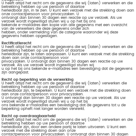
U heeft altijd het recht om de gegevens die wij (laten) verwerken en die
betrekking hebben op uw persoon of daartoe
herleidbaar zijn, in te zien. U kunt een verzoek met die strekking doen aan
onze contactpersoon voor privacyzaken. U
ontvangt dan binnen 30 dagen een reactie op uw verzoek. Als uw
verzoek wordt ingewilligd sturen wij u op het bij ons
bekende e-mailadres een kopie van alle gegevens met een overzicht
van de verwerkers die deze gegevens onder zich
hebben, onder vermelding van de categorie waaronder wij deze
gegevens hebben opgeslagen.
Rectificatierecht
U heeft altijd het recht om de gegevens die wij (laten) verwerken en die
betrekking hebben op uw persoon of daartoe
herleidbaar zijn, te laten aanpassen. U kunt een verzoek met die strekking
doen aan onze contactpersoon voor
privacyzaken. U ontvangt dan binnen 30 dagen een reactie op uw
verzoek. Als uw verzoek wordt ingewilligd sturen wij
u op het bij ons bekende e-mailadres een bevestiging dat de gegevens
zijn aangepast.
Recht op beperking van de verwerking
U heeft altijd het recht om de gegevens die wij (laten) verwerken die
betrekking hebben op uw persoon of daartoe
herleidbaar zijn, te beperken. U kunt een verzoek met die strekking doen
aan onze contactpersoon voor privacyzaken.
U ontvangt dan binnen 30 dagen een reactie op uw verzoek. Als uw
verzoek wordt ingewilligd sturen wij u op het bij
ons bekende e-mailadres een bevestiging dat de gegevens tot u de
beperking opheft niet langer worden verwerkt.
Recht op overdraagbaarheid
U heeft altijd het recht om de gegevens die wij (laten) verwerken en die
betrekking hebben op uw persoon of daartoe
herleidbaar zijn, door een andere partij te laten uitvoeren. U kunt een
verzoek met die strekking doen aan onze
contactpersoon voor privacyzaken. U ontvangt dan binnen 30 dagen