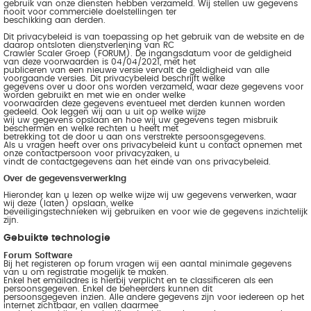
gebruik van onze diensten hebben verzameld. Wij stellen uw gegevens
nooit voor commerciële doelstellingen ter
beschikking aan derden.
Dit privacybeleid is van toepassing op het gebruik van de website en de
daarop ontsloten dienstverlening van RC
Crawler Scaler Groep (FORUM). De ingangsdatum voor de geldigheid
van deze voorwaarden is 04/04/2021, met het
publiceren van een nieuwe versie vervalt de geldigheid van alle
voorgaande versies. Dit privacybeleid beschrijft welke
gegevens over u door ons worden verzameld, waar deze gegevens voor
worden gebruikt en met wie en onder welke
voorwaarden deze gegevens eventueel met derden kunnen worden
gedeeld. Ook leggen wij aan u uit op welke wijze
wij uw gegevens opslaan en hoe wij uw gegevens tegen misbruik
beschermen en welke rechten u heeft met
betrekking tot de door u aan ons verstrekte persoonsgegevens.
Als u vragen heeft over ons privacybeleid kunt u contact opnemen met
onze contactpersoon voor privacyzaken, u
vindt de contactgegevens aan het einde van ons privacybeleid.
Over de gegevensverwerking
Hieronder kan u lezen op welke wijze wij uw gegevens verwerken, waar
wij deze (laten) opslaan, welke
beveiligingstechnieken wij gebruiken en voor wie de gegevens inzichtelijk
zijn.
Gebuikte technologie
Forum Software
Bij het registeren op forum vragen wij een aantal minimale gegevens
van u om registratie mogelijk te maken.
Enkel het emailadres is hierbij verplicht en te classificeren als een
persoonsgegeven. Enkel de beheerders kunnen dit
persoonsgegeven inzien. Alle andere gegevens zijn voor iedereen op het
internet zichtbaar, en vallen daarmee