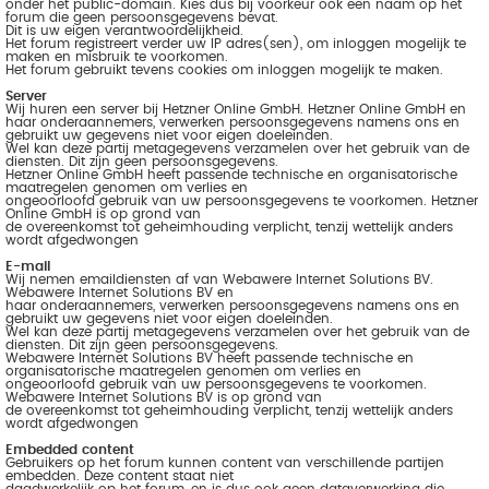
onder het public-domain. Kies dus bij voorkeur ook een naam op het
forum die geen persoonsgegevens bevat.
Dit is uw eigen verantwoordelijkheid.
Het forum registreert verder uw IP adres(sen), om inloggen mogelijk te
maken en misbruik te voorkomen.
Het forum gebruikt tevens cookies om inloggen mogelijk te maken.
Server
Wij huren een server bij Hetzner Online GmbH. Hetzner Online GmbH en
haar onderaannemers, verwerken persoonsgegevens namens ons en
gebruikt uw gegevens niet voor eigen doeleinden.
Wel kan deze partij metagegevens verzamelen over het gebruik van de
diensten. Dit zijn geen persoonsgegevens.
Hetzner Online GmbH heeft passende technische en organisatorische
maatregelen genomen om verlies en
ongeoorloofd gebruik van uw persoonsgegevens te voorkomen. Hetzner
Online GmbH is op grond van
de overeenkomst tot geheimhouding verplicht, tenzij wettelijk anders
wordt afgedwongen
E-mail
Wij nemen emaildiensten af van Webawere Internet Solutions BV.
Webawere Internet Solutions BV en
haar onderaannemers, verwerken persoonsgegevens namens ons en
gebruikt uw gegevens niet voor eigen doeleinden.
Wel kan deze partij metagegevens verzamelen over het gebruik van de
diensten. Dit zijn geen persoonsgegevens.
Webawere Internet Solutions BV heeft passende technische en
organisatorische maatregelen genomen om verlies en
ongeoorloofd gebruik van uw persoonsgegevens te voorkomen.
Webawere Internet Solutions BV is op grond van
de overeenkomst tot geheimhouding verplicht, tenzij wettelijk anders
wordt afgedwongen
Embedded content
Gebruikers op het forum kunnen content van verschillende partijen
embedden. Deze content staat niet