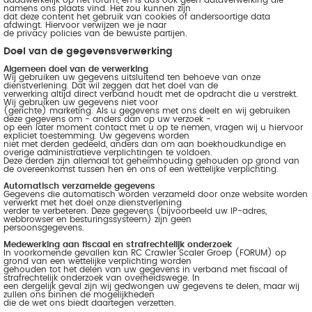
daadwerkelijk op het forum, en is dus ook geen dataverwerking die
namens ons plaats vind. Het zou kunnen zijn
dat deze content het gebruik van cookies of andersoortige data
afdwingt. Hiervoor verwijzen we je naar
de privacy policies van de bewuste partijen.
Doel van de gegevensverwerking
Algemeen doel van de verwerking
Wij gebruiken uw gegevens uitsluitend ten behoeve van onze
dienstverlening. Dat wil zeggen dat het doel van de
verwerking altijd direct verband houdt met de opdracht die u verstrekt.
Wij gebruiken uw gegevens niet voor
(gerichte) marketing. Als u gegevens met ons deelt en wij gebruiken
deze gegevens om - anders dan op uw verzoek -
op een later moment contact met u op te nemen, vragen wij u hiervoor
expliciet toestemming. Uw gegevens worden
niet met derden gedeeld, anders dan om aan boekhoudkundige en
overige administratieve verplichtingen te voldoen.
Deze derden zijn allemaal tot geheimhouding gehouden op grond van
de overeenkomst tussen hen en ons of een wettelijke verplichting.
Automatisch verzamelde gegevens
Gegevens die automatisch worden verzameld door onze website worden
verwerkt met het doel onze dienstverlening
verder te verbeteren. Deze gegevens (bijvoorbeeld uw IP-adres,
webbrowser en besturingssysteem) zijn geen
persoonsgegevens.
Medewerking aan fiscaal en strafrechtelijk onderzoek
In voorkomende gevallen kan RC Crawler Scaler Groep (FORUM) op
grond van een wettelijke verplichting worden
gehouden tot het delen van uw gegevens in verband met fiscaal of
strafrechtelijk onderzoek van overheidswege. In
een dergelijk geval zijn wij gedwongen uw gegevens te delen, maar wij
zullen ons binnen de mogelijkheden
die de wet ons biedt daartegen verzetten.