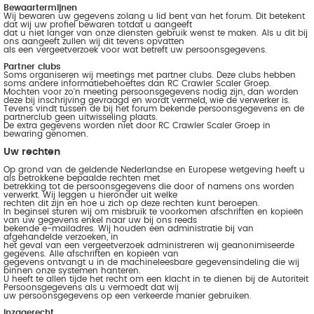
Bewaartermijnen
Wij bewaren uw gegevens zolang u lid bent van het forum. Dit betekent
dat wij uw profiel bewaren totdat u aangeeft
dat u niet langer van onze diensten gebruik wenst te maken. Als u dit bij
ons aangeeft zullen wij dit tevens opvatten
als een vergeetverzoek voor wat betreft uw persoonsgegevens.
Partner clubs
Soms organiseren wij meetings met partner clubs. Deze clubs hebben
soms andere informatiebehoeftes dan RC Crawler Scaler Groep.
Mochten voor zo'n meeting persoonsgegevens nodig zijn, dan worden
deze bij inschrijving gevraagd en wordt vermeld, wie de verwerker is.
Tevens vindt tussen de bij het forum bekende persoonsgegevens en de
partnerclub geen uitwisseling plaats.
De extra gegevens worden niet door RC Crawler Scaler Groep in
bewaring genomen.
Uw rechten
Op grond van de geldende Nederlandse en Europese wetgeving heeft u
als betrokkene bepaalde rechten met
betrekking tot de persoonsgegevens die door of namens ons worden
verwerkt. Wij leggen u hieronder uit welke
rechten dit zijn en hoe u zich op deze rechten kunt beroepen.
In beginsel sturen wij om misbruik te voorkomen afschriften en kopieën
van uw gegevens enkel naar uw bij ons reeds
bekende e-mailadres. Wij houden een administratie bij van
afgehandelde verzoeken, in
het geval van een vergeetverzoek administreren wij geanonimiseerde
gegevens. Alle afschriften en kopieën van
gegevens ontvangt u in de machineleesbare gegevensindeling die wij
binnen onze systemen hanteren.
U heeft te allen tijde het recht om een klacht in te dienen bij de Autoriteit
Persoonsgegevens als u vermoedt dat wij
uw persoonsgegevens op een verkeerde manier gebruiken.
Inzagerecht