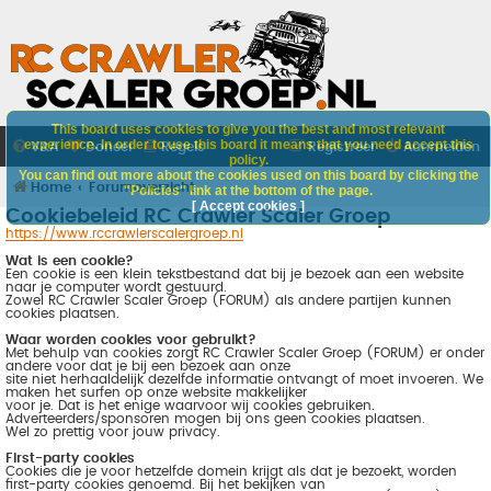
This board uses cookies to give you the best and most relevant
experience. In order to use this board it means that you need accept this
V&A
Doneer
Regels
Registreer
Aanmelden
policy.
You can find out more about the cookies used on this board by clicking the
Home
Forumoverzicht
"Policies" link at the bottom of the page.
[ Accept cookies ]
Cookiebeleid RC Crawler Scaler Groep
https://www.rccrawlerscalergroep.nl
Wat is een cookie?
Een cookie is een klein tekstbestand dat bij je bezoek aan een website
naar je computer wordt gestuurd.
Zowel RC Crawler Scaler Groep (FORUM) als andere partijen kunnen
cookies plaatsen.
Waar worden cookies voor gebruikt?
Met behulp van cookies zorgt RC Crawler Scaler Groep (FORUM) er onder
andere voor dat je bij een bezoek aan onze
site niet herhaaldelijk dezelfde informatie ontvangt of moet invoeren. We
maken het surfen op onze website makkelijker
voor je. Dat is het enige waarvoor wij cookies gebruiken.
Adverteerders/sponsoren mogen bij ons geen cookies plaatsen.
Wel zo prettig voor jouw privacy.
First-party cookies
Cookies die je voor hetzelfde domein krijgt als dat je bezoekt, worden
first-party cookies genoemd. Bij het bekijken van