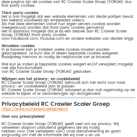
deze pagina zijn de cookies van RC Crawler Scaler Groep (FORUM) dus
first-party cookies.
Third-party cookies
Het is ook mogelijk dat een website elementen van derde partijen bevat.
Een bekend voorbeeld zijn embedded video's.
Als met deze elementen vanaf hun eigen servers cookies worden
meegestuurd, worden dat third-party cookies genoemd.
Het is daardoor mogelijk dat je bij een bezoek aan RC Crawler Scaler
Groep (FORUM) third-party cookies
voor Facebook.com, Youtube.com en andere websites van derden krijgt.
Afmelden cookies
In je browser kan je instellen welke cookies moeten worden
geaccepteerd. Je kunt alle of alleen bepaalde cookies weigeren.
Raadpleeg hiervoor zo nodig de helpfunctie van je browser.
Wel kun je, indien je bepaalde cookies weigert en/of verwijdert, mogelijk
niet alle functionaliteit
van RC Crawler Scaler Groep (FORUM) gebruiken.
Wijzigen van het privacy- en cookiebeleid
RC Crawler Scaler Groep (FORUM) behoudt zich het recht voor haar
privacy- en cookiebeleid aan te passen.
RC Crawler Scaler Groep (FORUM) adviseert je dan ook regelmatig op de
website te kijken of er veranderingen zijn doorgevoerd.
Privacybeleid RC Crawler Scaler Groep
https://www.rccrawlerscalergroep.nl
Over ons privacybeleid
RC Crawler Scaler Groep (FORUM) geeft veel om uw privacy. Wij
verwerken daarom uitsluitend gegevens die wij nodig
hebben voor (het verbeteren van) onze dienstverlening en gaan
zorgvuldig om met de informatie die wij over u en uw