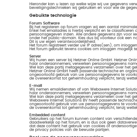
Hieronder kan u lezen op welke wijze wij uw gegevens verw
beveiligingstechnieken wij gebruiken en voor wie de gegeven
Gebuikte technologie
Forum Software
Bij het registeren op forum vragen wij een aantal minimal
Enkel het emailadres is hierbij verplicht en te classificer
persoonsgegeven inzien. Alle andere gegevens zijn voor ie
onder het public-domain. Kies dus bij voorkeur ook een 
Dit is uw eigen verantwoordelijkheid.
Het forum registreert verder uw IP adres(sen), om inlogg
Het forum gebruikt tevens cookies om inloggen mogelijk t
Server
Wij huren een server bij Hetzner Online GmbH. Hetzner On
haar onderaannemers, verwerken persoonsgegevens namen
Wel kan deze partij metagegevens verzamelen over het geb
Hetzner Online GmbH heeft passende technische en organ
ongeoorloofd gebruik van uw persoonsgegevens te voork
de overeenkomst tot geheimhouding verplicht, tenzij wett
E-mail
Wij nemen emaildiensten af van Webawere Internet Soluti
haar onderaannemers, verwerken persoonsgegevens namen
Wel kan deze partij metagegevens verzamelen over het geb
Webawere Internet Solutions BV heeft passende technisch
ongeoorloofd gebruik van uw persoonsgegevens te voorko
de overeenkomst tot geheimhouding verplicht, tenzij wett
Embedded content
Gebruikers op het forum kunnen content van verschillende
daadwerkelijk op het forum, en is dus ook geen dataverwe
dat deze content het gebruik van cookies of andersoortige
de privacy policies van de bewuste partijen.