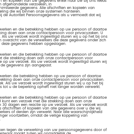
ten en kopieën van uw gegevens enkel naar uw bij ons reeds
n afgehandelde verzoeken, in
nimiseerde gegevens. Alle afschriften en kopieën van
ling die wij binnen onze systemen hanteren.
 bij de Autoriteit Persoonsgegevens als u vermoedt dat wij
.
erwerken en die betrekking hebben op uw persoon of daartoe
trekking doen aan onze contactpersoon voor privacyzaken. U
ls uw verzoek wordt ingewilligd sturen wij u op het bij ons
 overzicht van de verwerkers die deze gegevens onder zich
ij deze gegevens hebben opgeslagen.
erwerken en die betrekking hebben op uw persoon of daartoe
met die strekking doen aan onze contactpersoon voor
op uw verzoek. Als uw verzoek wordt ingewilligd sturen wij
 de gegevens zijn aangepast.
erwerken die betrekking hebben op uw persoon of daartoe
 strekking doen aan onze contactpersoon voor privacyzaken.
 Als uw verzoek wordt ingewilligd sturen wij u op het bij
tot u de beperking opheft niet langer worden verwerkt.
erwerken en die betrekking hebben op uw persoon of daartoe
. U kunt een verzoek met die strekking doen aan onze
 30 dagen een reactie op uw verzoek. Als uw verzoek wordt
s afschriften of kopieën van alle gegevens over u die wij
ers of derden zijn verwerkt. Naar alle waarschijnlijkheid
langer voortzetten, omdat de veilige koppeling van
.
aken tegen de verwerking van uw persoonsgegevens door of
ezwaar maakt zullen wij onmiddellijk de