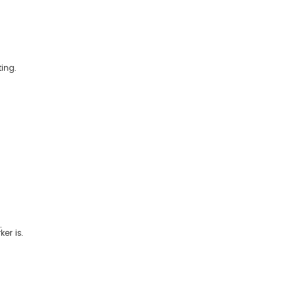
ing.
.
er is.