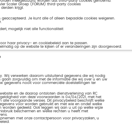
 worden meegestuurd, worden dat third-party cookies genoemd.
wler Scaler Groep (FORUM) third-party cookies
erden krijgt.
n geaccepteerd. Je kunt alle of alleen bepaalde cookies weigeren.
.
rt, mogelijk niet alle functionaliteit
oor haar privacy- en cookiebeleid aan te passen.
lmatig op de website te kijken of er veranderingen zijn doorgevoerd.
p
. Wij verwerken daarom uitsluitend gegevens die wij nodig
 gaan zorgvuldig om met de informatie die wij over u en uw
uw gegevens nooit voor commerciële doelstellingen ter
 website en de daarop ontsloten dienstverlening van RC
geldigheid van deze voorwaarden is 04/04/2021, met het
 alle voorgaande versies. Dit privacybeleid beschrijft welke
egevens voor worden gebruikt en met wie en onder welke
worden gedeeld. Ook leggen wij aan u uit op welke wijze
isbruik beschermen en welke rechten u heeft met
vens.
t opnemen met onze contactpersoon voor privacyzaken, u
eleid.