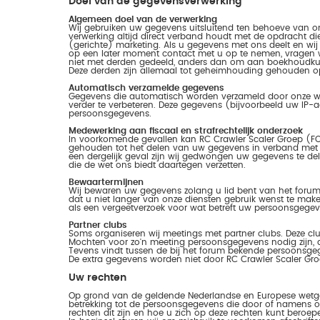
Doel van de gegevensverwerking
Algemeen doel van de verwerking
Wij gebruiken uw gegevens uitsluitend ten behoeve van on
verwerking altijd direct verband houdt met de opdracht die
(gerichte) marketing. Als u gegevens met ons deelt en w
op een later moment contact met u op te nemen, vragen w
niet met derden gedeeld, anders dan om aan boekhoudkund
Deze derden zijn allemaal tot geheimhouding gehouden op
Automatisch verzamelde gegevens
Gegevens die automatisch worden verzameld door onze web
verder te verbeteren. Deze gegevens (bijvoorbeeld uw IP-
persoonsgegevens.
Medewerking aan fiscaal en strafrechtelijk onderzoek
In voorkomende gevallen kan RC Crawler Scaler Groep (FO
gehouden tot het delen van uw gegevens in verband met fi
een dergelijk geval zijn wij gedwongen uw gegevens te de
die de wet ons biedt daartegen verzetten.
Bewaartermijnen
Wij bewaren uw gegevens zolang u lid bent van het forum. 
dat u niet langer van onze diensten gebruik wenst te maken.
als een vergeetverzoek voor wat betreft uw persoonsgegev
Partner clubs
Soms organiseren wij meetings met partner clubs. Deze c
Mochten voor zo'n meeting persoonsgegevens nodig zijn, d
Tevens vindt tussen de bij het forum bekende persoonsgeg
De extra gegevens worden niet door RC Crawler Scaler G
Uw rechten
Op grond van de geldende Nederlandse en Europese wetge
betrekking tot de persoonsgegevens die door of namens on
rechten dit zijn en hoe u zich op deze rechten kunt beroep