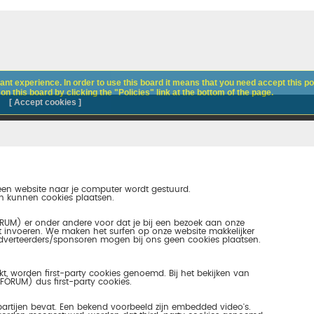
nt experience. In order to use this board it means that you need accept this pol
n this board by clicking the "Policies" link at the bottom of the page.
[ Accept cookies ]
 een website naar je computer wordt gestuurd.
n kunnen cookies plaatsen.
RUM) er onder andere voor dat je bij een bezoek aan onze
et invoeren. We maken het surfen op onze website makkelijker
 Adverteerders/sponsoren mogen bij ons geen cookies plaatsen.
ekt, worden first-party cookies genoemd. Bij het bekijken van
FORUM) dus first-party cookies.
artijen bevat. Een bekend voorbeeld zijn embedded video's.