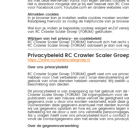
Als met deze elementen vanaf hun eigen servers cookies
Het is daardoor mogelijk dat je bij een bezoek aan RC Cra
voor Facebook.com, Youtube.com en andere websites van d
Afmelden cookies
In je browser kan je instellen welke cookies moeten worde
Raadpleeg hiervoor zo nodig de helpfunctie van je browser
Wel kun je, indien je bepaalde cookies weigert en/of verwijde
van RC Crawler Scaler Groep (FORUM) gebruiken.
Wijzigen van het privacy- en cookiebeleid
RC Crawler Scaler Groep (FORUM) behoudt zich het recht v
RC Crawler Scaler Groep (FORUM) adviseert je dan ook rege
Privacybeleid RC Crawler Scaler Groe
https://www.rccrawlerscalergroep.nl
Over ons privacybeleid
RC Crawler Scaler Groep (FORUM) geeft veel om uw privacy
hebben voor (het verbeteren van) onze dienstverlening en
gebruik van onze diensten hebben verzameld. Wij stellen 
beschikking aan derden.
Dit privacybeleid is van toepassing op het gebruik van de
Crawler Scaler Groep (FORUM). De ingangsdatum voor de 
publiceren van een nieuwe versie vervalt de geldigheid van
gegevens over u door ons worden verzameld, waar deze g
voorwaarden deze gegevens eventueel met derden kunnen 
wij uw gegevens opslaan en hoe wij uw gegevens tegen m
betrekking tot de door u aan ons verstrekte persoonsgege
Als u vragen heeft over ons privacybeleid kunt u contac
vindt de contactgegevens aan het einde van ons privacyb
Over de gegevensverwerking