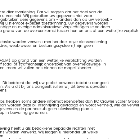
ze dienstverlening. Dat wil zeggen dat het doel van de
 u verstrekt. Wij gebruiken uw gegevens niet voor
ij gebruiken deze gegevens om - anders dan op uw verzoek -
ij u hiervoor expliciet toestemming. Uw gegevens worden
ige en overige administratieve verplichtingen te voldoen.
 grond van de overeenkomst tussen hen en ons of een wettelijke verplicht
site worden verwerkt met het doel onze dienstverlening
adres, webbrowser en besturingssysteem) zijn geen
RUM) op grond van een wettelijke verplichting worden
scaal of strafrechtelijk onderzoek van overheidswege. In
len, maar wij zullen ons binnen de mogelijkheden
Dit betekent dat wij uw profiel bewaren totdat u aangeeft
 Als u dit bij ons aangeeft zullen wij dit tevens opvatten
ens.
lubs hebben soms andere informatiebehoeftes dan RC Crawler Scaler Groep
an worden deze bij inschrijving gevraagd en wordt vermeld, wie de verwerk
evens en de partnerclub geen uitwisseling plaats.
roep in bewaring genomen.
ving heeft u als betrokkene bepaalde rechten met
s worden verwerkt. Wij leggen u hieronder uit welke
en.