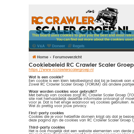
This board uses cookies to give you the best and most releva
You can find out more about the cookies used o
V&A
Doneer
Regels
Home
Forumoverzicht
Cookiebeleid RC Crawler Scaler Groep
https://www.rccrawlerscalergroep.nl
Wat is een cookie?
Een cookie is een klein tekstbestand dat bij je bezoek aan
Zowel RC Crawler Scaler Groep (FORUM) als andere partije
Waar worden cookies voor gebruikt?
Met behulp van cookies zorgt RC Crawler Scaler Groep (FO
site niet herhaaldelijk dezelfde informatie ontvangt of mo
voor je. Dat is het enige waarvoor wij cookies gebruiken.
Wel zo prettig voor jouw privacy.
First-party cookies
Cookies die je voor hetzelfde domein krijgt als dat je bezo
deze pagina zijn de cookies van RC Crawler Scaler Groep (
Third-party cookies
Het is ook mogelijk dat een website elementen van derde p