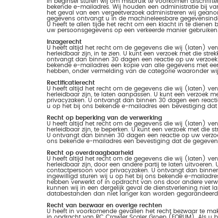
In beginsel sturen wij om misbruik te voorkomen afschrif
bekende e-mailadres. Wij houden een administratie bij va
het geval van een vergeetverzoek administreren wij geano
gegevens ontvangt u in de machineleesbare gegevensinde
U heeft te allen tijde het recht om een klacht in te dienen
uw persoonsgegevens op een verkeerde manier gebruiken
Inzagerecht
U heeft altijd het recht om de gegevens die wij (laten) v
herleidbaar zijn, in te zien. U kunt een verzoek met die s
ontvangt dan binnen 30 dagen een reactie op uw verzoek. A
bekende e-mailadres een kopie van alle gegevens met een
hebben, onder vermelding van de categorie waaronder w
Rectificatierecht
U heeft altijd het recht om de gegevens die wij (laten) v
herleidbaar zijn, te laten aanpassen. U kunt een verzoek 
privacyzaken. U ontvangt dan binnen 30 dagen een reactie 
u op het bij ons bekende e-mailadres een bevestiging dat
Recht op beperking van de verwerking
U heeft altijd het recht om de gegevens die wij (laten) v
herleidbaar zijn, te beperken. U kunt een verzoek met die
U ontvangt dan binnen 30 dagen een reactie op uw verzoek.
ons bekende e-mailadres een bevestiging dat de gegevens 
Recht op overdraagbaarheid
U heeft altijd het recht om de gegevens die wij (laten) v
herleidbaar zijn, door een andere partij te laten uitvoeren
contactpersoon voor privacyzaken. U ontvangt dan binnen
ingewilligd sturen wij u op het bij ons bekende e-mailadre
hebben verwerkt of in opdracht van ons door andere verwerk
kunnen wij in een dergelijk geval de dienstverlening niet 
databestanden dan niet langer kan worden gegarandeerd
Recht van bezwaar en overige rechten
U heeft in voorkomende gevallen het recht bezwaar te m
in opdracht van RC Crawler Scaler Groep (FORUM). Als u b