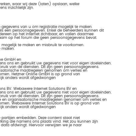
erken, waar wij deze (laten) opslaan, welke
s inzichtelijk zijn.
e gegevens van u om registratie mogelijk te maken.
en als een persoonsgegeven. Enkel de beheerders kunnen dit
dereen op het internet zichtbaar, en vallen daarmee
naam op het forum die geen persoonsgegevens bevat.
en mogelijk te maken en misbruik te voorkomen.
e maken.
line GmbH en
s ons en gebruikt uw gegevens niet voor eigen doeleinden.
ruik van de diensten. Dit zijn geen persoonsgegevens.
isatorische maatregelen genomen om verlies en
omen. Hetzner Online GmbH is op grond van
elijk anders wordt afgedwongen
ons BV. Webawere Internet Solutions BV en
s ons en gebruikt uw gegevens niet voor eigen doeleinden.
ruik van de diensten. Dit zijn geen persoonsgegevens.
e en organisatorische maatregelen genomen om verlies en
men. Webawere Internet Solutions BV is op grond van
elijk anders wordt afgedwongen
 partijen embedden. Deze content staat niet
rking die namens ons plaats vind. Het zou kunnen zijn
 data afdwingt. Hiervoor verwijzen we je naar