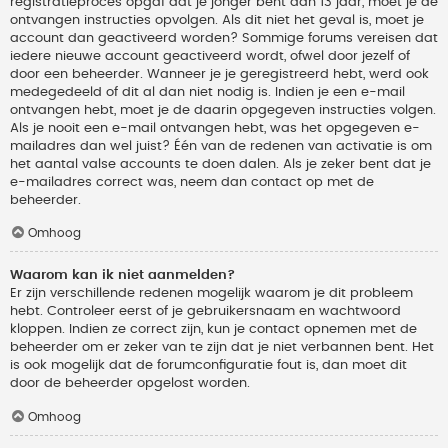
registratieproces opgaf dat je jonger bent dan 13 jaar, moet je de
ontvangen instructies opvolgen. Als dit niet het geval is, moet je
account dan geactiveerd worden? Sommige forums vereisen dat
iedere nieuwe account geactiveerd wordt, ofwel door jezelf of
door een beheerder. Wanneer je je geregistreerd hebt, werd ook
medegedeeld of dit al dan niet nodig is. Indien je een e-mail
ontvangen hebt, moet je de daarin opgegeven instructies volgen.
Als je nooit een e-mail ontvangen hebt, was het opgegeven e-
mailadres dan wel juist? Één van de redenen van activatie is om
het aantal valse accounts te doen dalen. Als je zeker bent dat je
e-mailadres correct was, neem dan contact op met de
beheerder.
Omhoog
Waarom kan ik niet aanmelden?
Er zijn verschillende redenen mogelijk waarom je dit probleem
hebt. Controleer eerst of je gebruikersnaam en wachtwoord
kloppen. Indien ze correct zijn, kun je contact opnemen met de
beheerder om er zeker van te zijn dat je niet verbannen bent. Het
is ook mogelijk dat de forumconfiguratie fout is, dan moet dit
door de beheerder opgelost worden.
Omhoog