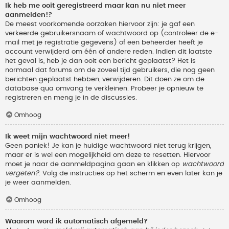
Ik heb me ooit geregistreerd maar kan nu niet meer
aanmelden!?
De meest voorkomende oorzaken hiervoor zijn: je gaf een
verkeerde gebruikersnaam of wachtwoord op (controleer de e-
mail met je registratie gegevens) of een beheerder heeft je
account verwijderd om één of andere reden. Indien dit laatste
het geval is, heb je dan ooit een bericht geplaatst? Het is
normaal dat forums om de zoveel tijd gebruikers, die nog geen
berichten geplaatst hebben, verwijderen. Dit doen ze om de
database qua omvang te verkleinen. Probeer je opnieuw te
registreren en meng je in de discussies.
Omhoog
Ik weet mijn wachtwoord niet meer!
Geen paniek! Je kan je huidige wachtwoord niet terug krijgen,
maar er is wel een mogelijkheid om deze te resetten. Hiervoor
moet je naar de aanmeldpagina gaan en klikken op
wachtwoord
vergeten?
. Volg de instructies op het scherm en even later kan je
je weer aanmelden.
Omhoog
Waarom word ik automatisch afgemeld?