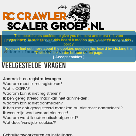
This board uses cookies to give you the best and most relevant
experience. In order to use this board it means that you need accept this
V&A
Doneer
Regels
Registreer
Aanmelden
policy.
You can find out more about the cookies used on this board by clicking the
Home
Forumoverzicht
Veelgestelde vragen
"Policies" link at the bottom of the page.
[ Accept cookies ]
Veelgestelde vragen
Aanmeld- en registratievragen
Waarom moet ik me registreren?
Wat is COPPA?
Waarom kan ik niet registreren?
Ik ben geregistreerd maar kan niet aanmelden!
Waarom kan ik niet aanmelden?
Ik heb me ooit geregistreerd maar kan nu niet meer aanmelden!?
Ik weet mijn wachtwoord niet meer!
Waarom word ik automatisch afgemeld?
Wat doet "verwijder cookies"?
Gebruikersvoorkeuren en instellingen