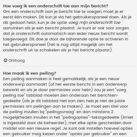
Hoe voeg ik een onderschrift toe aan mijn bericht?
Om een onderschrift aan je bericht toe te voegen, moet je er
eerst één maken. Dit kun je via het gebruikerspaneel doen. Als je
dit gedaan hebt, kun je de optie
voeg mijn onderschrift toe
aanvinken als je een bericht plaatst. Je kunt er ook voor zorgen
dat je onderschrift automatisch aan ieder nieuw bericht wordt
toegevoegd. Dit doe je door de bijhorende optie te activeren in
het gebruikerspaneel (het is nog altijd mogelijk om het
onderschrift uit te schakelen als je het bericht plaatst).
Omhoog
Hoe maak ik een peiling?
Een peiling aanmaken is heel gemakkelijk, als je een nieuw
onderwerp aanmaakt (of het eerste bericht in een onderwerp
bewerkt en als je daar permissies voor hebt) zou je een "voeg
peiling toe" tabblad moeten zien onderaan het berichten-
gedeelte (als je dit tabblad niet kan zien, heb je niet de juiste
permissies om peilingen aan te maken). Je moet een titel voor
de peiling invullen bij "peilingsvraag" en dan minstens 2
mogelijkheden invullen in het "peilingopties"-tekstgedeelte (limiet
is ingesteld door de beheerder), met elke optie gescheiden door
middel van een nieuwe regel. Je kunt ook instellen hoeveel opties
een gebruiker mag kiezen onder "opties per gebruiker" en een