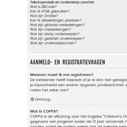
Tekstopmaak en onderwerp soorten
Wat is BBCode?
Kan ik HTML gebruiken?
Wat zijn Smilies?
Kan ik afbeeldingen plaatsen?
Wat zijn globale mededelingen?
Wat zijn mededelingen?
Wat zijn sticky onderwerpen?
Wat zijn gesloten onderwerpen?
Wat zijn onderwerpiconen?
Aanmeld- en registratievragen
Waarom moet ik me registreren?
De beheerder heeft bepaalt of je al dan niet geregis
je bijvoorbeeld een avatar opgeven, privéberichten 
raden het zeker aan!
Omhoog
Wat is COPPA?
COPPA is de afkorting voor het Engelse "Children’s On
gegevens van jongeren onder de 13 jaar verzamelt, 
worden, zodat de ouders weten dat de website persoon