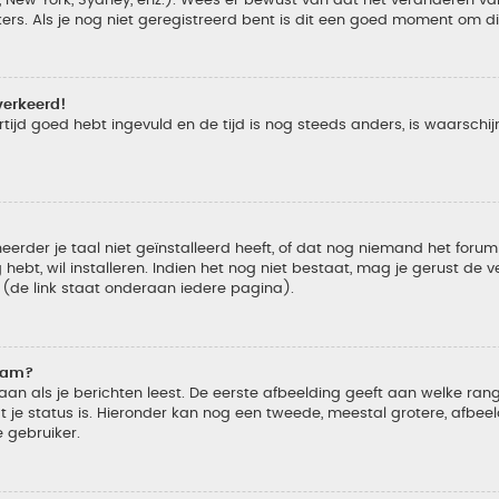
s. Als je nog niet geregistreerd bent is dit een goed moment om di
verkeerd!
tijd goed hebt ingevuld en de tijd is nog steeds anders, is waarschijn
der je taal niet geïnstalleerd heeft, of dat nog niemand het forum in
 hebt, wil installeren. Indien het nog niet bestaat, mag je gerust de
de link staat onderaan iedere pagina).
naam?
 als je berichten leest. De eerste afbeelding geeft aan welke rang je
 je status is. Hieronder kan nog een tweede, meestal grotere, afbee
e gebruiker.