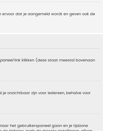
gen ervoor dat je aangemeld wordt en geven ook de
spaneel
link klikken (deze staat meestal bovenaan
zul je onzichtbaar zijn voor iedereen, behalve voor
e naar het gebruikerspaneel gaan en je tijdzone
e tijdzone, zoals de meeste instellingen, alleen