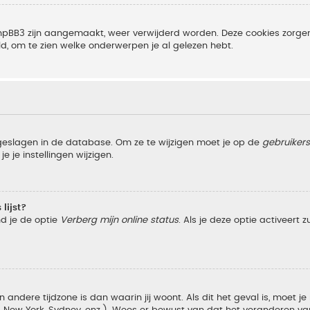
r phpBB3 zijn aangemaakt, weer verwijderd worden. Deze cookies zor
ld, om te zien welke onderwerpen je al gelezen hebt.
pgeslagen in de database. Om ze te wijzigen moet je op de
gebruiker
 je instellingen wijzigen.
lijst?
nd je de optie
Verberg mijn online status
. Als je deze optie activeert 
 andere tijdzone is dan waarin jij woont. Als dit het geval is, moet j
w York, Sydney, enz.). Wees er bewust van dat het veranderen van d