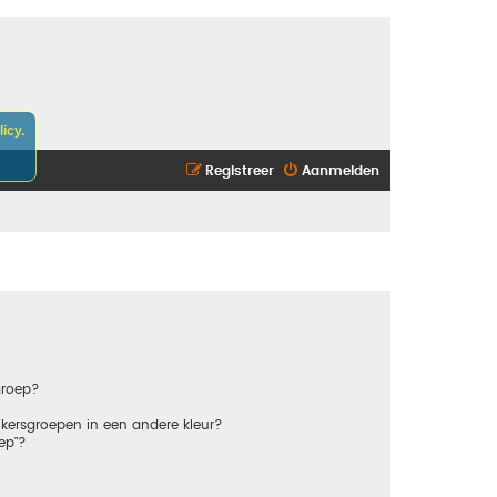
icy.
Registreer
Aanmelden
groep?
kersgroepen in een andere kleur?
ep"?
?