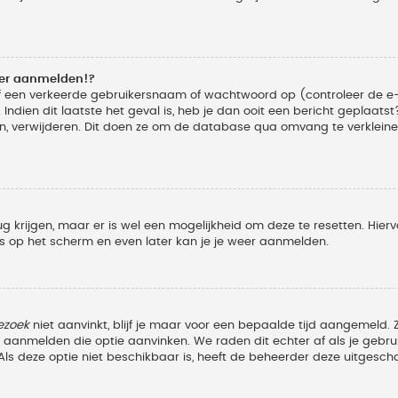
eer aanmelden!?
f een verkeerde gebruikersnaam of wachtwoord op (controleer de e-
Indien dit laatste het geval is, heb je dan ooit een bericht geplaats
n, verwijderen. Dit doen ze om de database qua omvang te verkleinen
ug krijgen, maar er is wel een mogelijkheid om deze te resetten. Hi
ies op het scherm en even later kan je je weer aanmelden.
ezoek
niet aanvinkt, blijf je maar voor een bepaalde tijd aangemeld
et aanmelden die optie aanvinken. We raden dit echter af als je geb
z. Als deze optie niet beschikbaar is, heeft de beheerder deze uitgesch