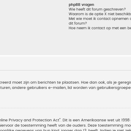
phpBB vragen
Wie heeft dit forum geschreven?
Waarom is de optie X niet beschik
Met wie moet ik contact opnemen om
dit forum?
Hoe neem ik contact op met een b
treerd moet zijn om berichten te plaatsen. Hoe dan ook, als je geregi
sturen, andere gebruikers e-mailen, lid worden van gebruikersgroepe
line Privacy and Protection Act". Dit is een Amerikaanse wet uit 1998 
hiervoor de toestemming heeft van de ouders. Deze toestemming moet
lijke gegevens van hun kind, jonger dan 13, heeft. Indien je niet zek