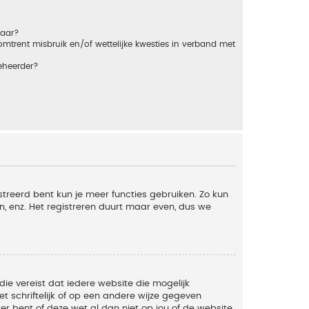
baar?
trent misbruik en/of wettelijke kwesties in verband met
eheerder?
streerd bent kun je meer functies gebruiken. Zo kun
n, enz. Het registreren duurt maar even, dus we
die vereist dat iedere website die mogelijk
 schriftelijk of op een andere wijze gegeven
er bent of deze wet al dan niet op jou of de website