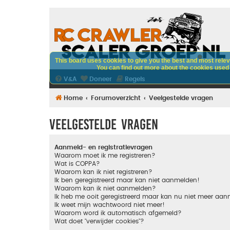
This board uses cookies to give you the best and most releva
You can find out more about the cookies used o
V&A
Doneer
Regels
Home
Forumoverzicht
Veelgestelde vragen
Veelgestelde vragen
Aanmeld- en registratievragen
Waarom moet ik me registreren?
Wat is COPPA?
Waarom kan ik niet registreren?
Ik ben geregistreerd maar kan niet aanmelden!
Waarom kan ik niet aanmelden?
Ik heb me ooit geregistreerd maar kan nu niet meer aa
Ik weet mijn wachtwoord niet meer!
Waarom word ik automatisch afgemeld?
Wat doet "verwijder cookies"?