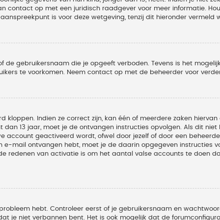
 dan contact op met een juridisch raadgever voor meer informatie. 
t aanspreekpunt is voor deze wetgeving, tenzij dit hieronder vermeld 
of de gebruikersnaam die je opgeeft verboden. Tevens is het mogelijk
ruikers te voorkomen. Neem contact op met de beheerder voor verder
 kloppen. Indien ze correct zijn, kan één of meerdere zaken hiervan 
t dan 13 jaar, moet je de ontvangen instructies opvolgen. Als dit nie
account geactiveerd wordt, ofwel door jezelf of door een beheerder
een e-mail ontvangen hebt, moet je de daarin opgegeven instructies v
 redenen van activatie is om het aantal valse accounts te doen dale
 probleem hebt. Controleer eerst of je gebruikersnaam en wachtwoord 
t je niet verbannen bent. Het is ook mogelijk dat de forumconfigura