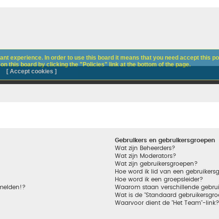
nt experience. In order to use this board it means that you need accept this pol
n this board by clicking the "Policies" link at the bottom of the page.
[ Accept cookies ]
Gebruikers en gebruikersgroepen
Wat zijn Beheerders?
Wat zijn Moderators?
Wat zijn gebruikersgroepen?
Hoe word ik lid van een gebruikers
Hoe word ik een groepsleider?
nmelden!?
Waarom staan verschillende gebrui
Wat is de "Standaard gebruikersgro
Waarvoor dient de "Het Team"-link