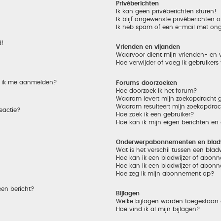
Privéberichten
Ik kan geen privéberichten sturen!
Ik blijf ongewenste privéberichten
Ik heb spam of een e-mail met on
d!
Vrienden en vijanden
Waarvoor dient mijn vrienden- en v
Hoe verwijder of voeg ik gebruikers
et ik me aanmelden?
Forums doorzoeken
Hoe doorzoek ik het forum?
Waarom levert mijn zoekopdracht g
Waarom resulteert mijn zoekopdrac
eactie?
Hoe zoek ik een gebruiker?
Hoe kan ik mijn eigen berichten e
Onderwerpabonnementen en bladw
Wat is het verschil tussen een bla
Hoe kan ik een bladwijzer of abonn
Hoe kan ik een bladwijzer of abonn
Hoe zeg ik mijn abonnement op?
een bericht?
Bijlagen
Welke bijlagen worden toegestaan 
Hoe vind ik al mijn bijlagen?