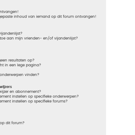
 ontvangen!
gepaste inhoud van iemand op dit forum ontvangen!
ijandenlijst?
 toe aan mijn vrienden- en/of vijandenlijst?
een resultaten op?
ht in een lege pagina?
n onderwerpen vinden?
ijzers
dwijzer en abonnement?
ement instellen op specifieke onderwerpen?
ement instellen op specifieke forums?
op dit forum?