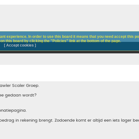
nt experience. In order to use this board it means that you need accept this pol
n this board by clicking the "Policies" link at the bottom of the page.
[ Accept cookies ]
awler Scaler Groep.
rmee gedaan wordt?
natiepagina.
edrag in rekening brengt. Zodoende komt er altijd een iets lager b