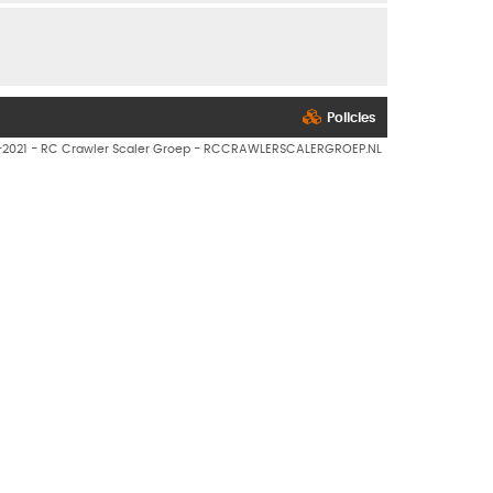
Policies
7-2021 - RC Crawler Scaler Groep - RCCRAWLERSCALERGROEP.NL