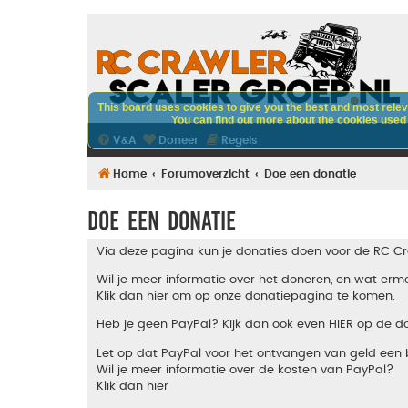
This board uses cookies to give you the best and most releva
You can find out more about the cookies used o
V&A
Doneer
Regels
Home
Forumoverzicht
Doe een donatie
Doe een donatie
Via deze pagina kun je donaties doen voor de RC Cr
Wil je meer informatie over het doneren, en wat e
Klik dan hier om op onze donatiepagina te komen.
Heb je geen PayPal? Kijk dan ook even
HIER
op de do
Let op dat PayPal voor het ontvangen van geld een b
Wil je meer informatie over de kosten van PayPal?
Klik dan hier