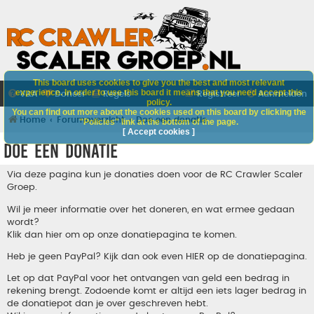
This board uses cookies to give you the best and most relevant
experience. In order to use this board it means that you need accept this
V&A
Doneer
Regels
Registreer
Aanmelden
policy.
You can find out more about the cookies used on this board by clicking the
Home
Forumoverzicht
Doe een donatie
"Policies" link at the bottom of the page.
[ Accept cookies ]
Doe een donatie
Via deze pagina kun je donaties doen voor de RC Crawler Scaler
Groep.
Wil je meer informatie over het doneren, en wat ermee gedaan
wordt?
Klik dan hier om op onze donatiepagina te komen.
Heb je geen PayPal? Kijk dan ook even
HIER
op de donatiepagina.
Let op dat PayPal voor het ontvangen van geld een bedrag in
rekening brengt. Zodoende komt er altijd een iets lager bedrag in
de donatiepot dan je over geschreven hebt.