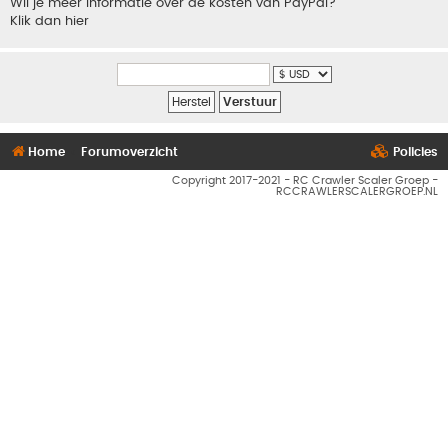
Wil je meer informatie over de kosten van PayPal?
Klik dan hier
Home
Forumoverzicht
Policies
Copyright 2017-2021 - RC Crawler Scaler Groep -
RCCRAWLERSCALERGROEP.NL